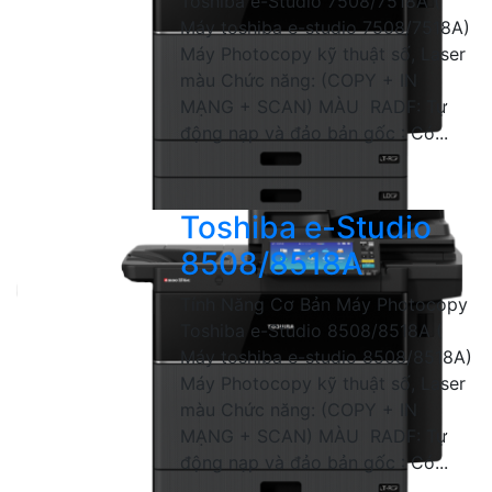
Toshiba e-Studio 7508/7518A (
Máy toshiba e-studio 7508/7518A)
Máy Photocopy kỹ thuật số, Laser
màu Chức năng: (COPY + IN
MẠNG + SCAN) MÀU RADF: Tự
động nạp và đảo bản gốc : Có...
Toshiba e-Studio
8508/8518A
Tính Năng Cơ Bản Máy Photocopy
Toshiba e-Studio 8508/8518A (
Máy toshiba e-studio 8508/8518A)
Máy Photocopy kỹ thuật số, Laser
màu Chức năng: (COPY + IN
MẠNG + SCAN) MÀU RADF: Tự
động nạp và đảo bản gốc : Có...