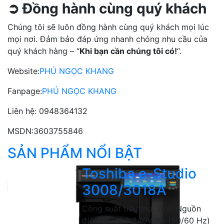
➲ Đồng hành cùng quý khách
Chúng tôi sẽ luôn đồng hành cùng quý khách mọi lúc
mọi nơi. Đảm bảo đáp ứng nhanh chóng nhu cầu của
quý khách hàng – “
Khi bạn cần chúng tôi có!
“.
Website:
PHÚ NGỌC KHANG
Fanpage:
PHÚ NGỌC KHANG
Liên hệ: 0948364132
MSDN:3603755846
SẢN PHẨM NỔI BẬT
Toshiba e-Studio
3008/3018A
Công suất tiêu thụ: 2kW Nguồn
điện: AC220-240V 8A (50/60 Hz)