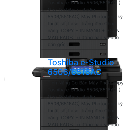
Toshiba e-Studio 5506/5516AC (
Máy Toshiba e-studio
5506/5516AC) Máy Photocopy kỹ
thuật số, Laser trắng đen Chức
năng: COPY + IN MẠNG + SCAN
MÀU RADF: Tự động nạp và đảo
bản gốc :...
Toshiba e-Studio
6506/6516AC
Tính Năng Cơ Bản Máy Photocopy
Toshiba e-Studio 6506/6516AC (
Máy Toshiba e-studio
6506/6516AC) Máy Photocopy kỹ
thuật số, Laser trắng đen Chức
năng: COPY + IN MẠNG + SCAN
MÀU RADF: Tự động nạp và đảo