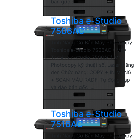
bản gốc :...
Toshiba e-Studio
7506AC
Tính Năng Cơ Bản Máy Photocopy
Toshiba e-Studio 7506AC ( Máy
Toshiba e-studio 7506AC) Máy
Photocopy kỹ thuật số, Laser trắng
đen Chức năng: COPY + IN MẠNG
+ SCAN MÀU RADF: Tự động nạp
và đảo bản gốc :...
Toshiba e-Studio
7516AC
Tính Năng Cơ Bản Máy Photocopy