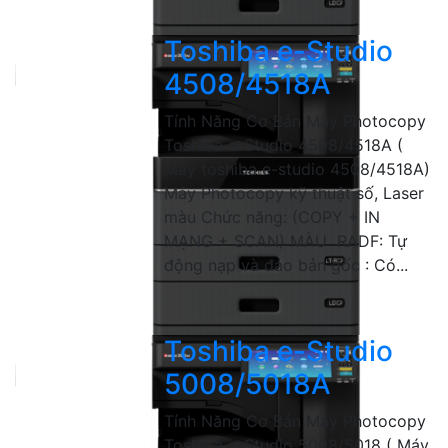
Toshiba e-Studio
4508/4518A
Tính Năng Cơ Bản Máy Photocopy
Toshiba e-Studio 4508/4518A (
Máy toshiba e-studio 4508/4518A)
Máy Photocopy kỹ thuật số, Laser
màu Chức năng: (COPY + IN
MẠNG + SCAN) MÀU RADF: Tự
động nạp và đảo bản gốc : Có...
Toshiba e-Studio
5008/5018A
Tính Năng Cơ Bản Máy Photocopy
Toshiba e-Studio 5008/5018 ( Máy