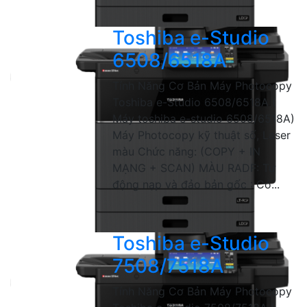
Toshiba e-Studio
6508/6518A
Tính Năng Cơ Bản Máy Photocopy
Toshiba e-Studio 6508/6518A (
Máy toshiba e-studio 6508/6518A)
Máy Photocopy kỹ thuật số, Laser
màu Chức năng: (COPY + IN
MẠNG + SCAN) MÀU RADF: Tự
động nạp và đảo bản gốc : Có...
Toshiba e-Studio
7508/7518A
Tính Năng Cơ Bản Máy Photocopy