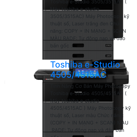
Toshiba e-Studio 3505/3515AC (
Máy toshiba e-studio
3505/3515AC) Máy Photocopy kỹ
thuật số, Laser trắng đen Chức
năng: COPY + IN MẠNG + SCAN
MÀU RADF: Tự động nạp và đảo
bản gốc :...
Toshiba e-Studio
4505/4515AC
Tính Năng Cơ Bản Máy Photocopy
Toshiba e-Studio 4505/4515AC (
Máy toshiba e-studio
4505/4515AC ) Máy Photocopy kỹ
thuật số, Laser màu Chức năng:
(COPY + IN MẠNG + SCAN) MÀU
RADF: Tự động nạp và đảo bản