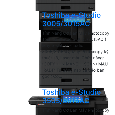
Toshiba e-Studio
3005/3015AC
Tính Năng Cơ Bản Máy Photocopy
Toshiba e-Studio 3005/3015AC (
Máy toshiba e-studio
3005/3015AC) Máy Photocopy kỹ
thuật số, Laser màu Chức năng:
(COPY + IN MẠNG + SCAN) MÀU
RADF: Tự động nạp và đảo bản
gốc : Có...
Toshiba e-Studio
3505/3515AC
Tính Năng Cơ Bản Máy Photocopy