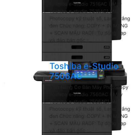
Toshiba e-Studio 7516AC ( Máy
Toshiba e-studio 7516AC) Máy
Photocopy kỹ thuật số, Laser trắng
đen Chức năng: COPY + IN MẠNG
+ SCAN MÀU RADF: Tự động nạp
và đảo bản gốc :...
Toshiba e-Studio
7506AC
Tính Năng Cơ Bản Máy Photocopy
Toshiba e-Studio 7560AC ( Máy
Toshiba e-studio 7506AC) Máy
Photocopy kỹ thuật số, Laser trắng
đen Chức năng: COPY + IN MẠNG
+ SCAN MÀU RADF: Tự động nạp
và đảo bản gốc :...