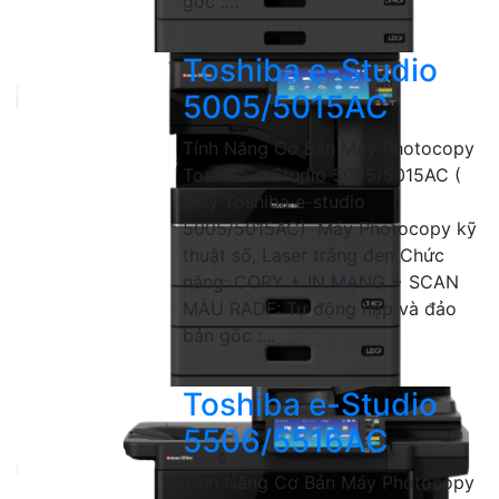
gốc :...
Toshiba e-Studio
5005/5015AC
Tính Năng Cơ Bản Máy Photocopy
Toshiba e-Studio 5005/5015AC (
Máy Toshiba e-studio
5005/5015AC) Máy Photocopy kỹ
thuật số, Laser trắng đen Chức
năng: COPY + IN MẠNG + SCAN
MÀU RADF: Tự động nạp và đảo
bản gốc :...
Toshiba e-Studio
5506/5516AC
Tính Năng Cơ Bản Máy Photocopy