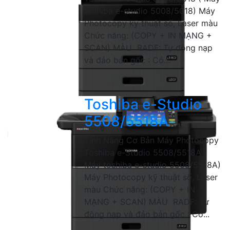
toshiba e-studio 5008/5018) Máy
Photocopy kỹ thuật số, Laser màu
Chức năng: (COPY + IN MẠNG +
SCAN) MÀU RADF: Tự động nạp
và đảo bản gốc : Có...
Toshiba e-Studio
5508/5518A
Tính Năng Cơ Bản Máy Photocopy
Toshiba e-Studio 5508/5518A (
Máy toshiba e-studio 5508/5518A)
Máy Photocopy kỹ thuật số, Laser
màu Chức năng: (COPY + IN
MẠNG + SCAN) MÀU RADF: Tự
động nạp và đảo bản gốc : Có...