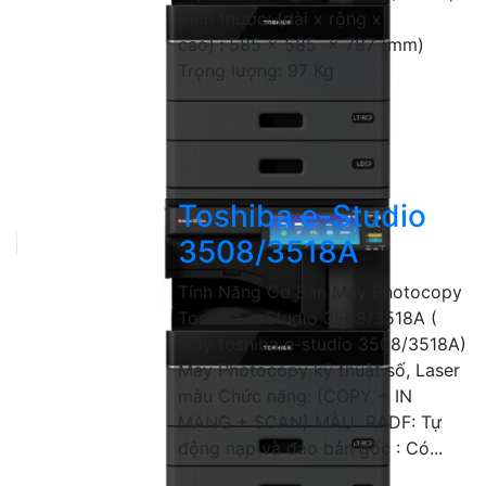
Kích thước: (dài x rộng x
cao)
:
585 x 585 x 787 (mm)
Trọng lượng: 97 Kg
Toshiba e-Studio
3508/3518A
Tính Năng Cơ Bản Máy Photocopy
Toshiba e-Studio 3508/3518A (
Máy toshiba e-studio 3508/3518A)
Máy Photocopy kỹ thuật số, Laser
màu Chức năng: (COPY + IN
MẠNG + SCAN) MÀU RADF: Tự
động nạp và đảo bản gốc : Có...