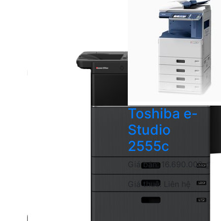
Toshiba e-
Studio
2555c
Giá bán:
16.690.000
₫
Giá thuê:
Liên hệ