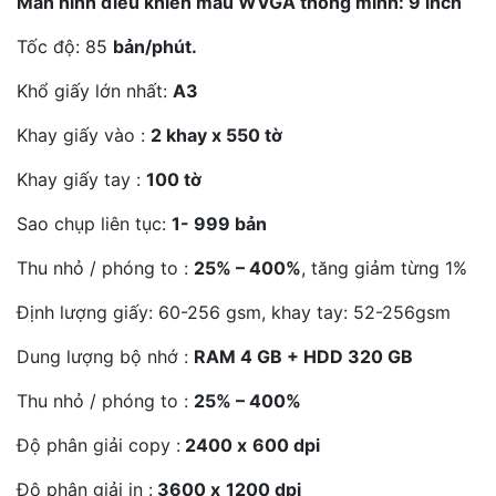
Màn hình điều khiển màu WVGA thông minh: 9 inch
Tốc độ: 85
bản/phút.
Khổ giấy lớn nhất:
A3
Khay giấy vào :
2 khay x 550 tờ
Khay giấy tay :
100 tờ
Sao chụp liên tục:
1- 999 bản
Thu nhỏ / phóng to :
25% – 400%
, tăng giảm từng 1%
Định lượng giấy: 60-256 gsm, khay tay: 52-256gsm
Dung lượng bộ nhớ :
RAM 4 GB + HDD 320 GB
Thu nhỏ / phóng to :
25% – 400%
Độ phân giải copy :
2400 x
600 dpi
Độ phân giải in :
3600 x
1200 dpi