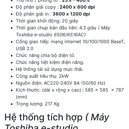
Thu nhỏ / phóng to :
25% – 400%
Độ phân giải copy :
2400 x
600 dpi
Độ phân giải in :
3600 x
1200 dpi
Thời gian khởi động: 20 giây
Thời gian chụp bản đầu tiên: 4.3 giây
( Máy
Toshiba e-studio 6506/6516AC)
Cổng giao tiếp: mạng internet 10/100/1000 BaseT,
USB 2.0
Chức năng chia bộ điện tử.
Chức năng tiệt kiệm điện năng.
Hệ thống tái sử dụng mực thải.
Công suất tiêu thụ: 2kW
Nguồn điện: AC220-240V 8A (50/60 Hz)
Kích thước: (dài x rộng x cao)
:
585 x 585 x 787
(mm)
Trọng lượng: 217 Kg
Hệ thống tích hợp
( Máy
Toshiba e-studio