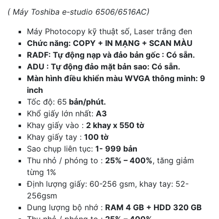
( Máy Toshiba e-studio 6506/6516AC)
Máy Photocopy kỹ thuật số, Laser trắng đen
Chức năng: COPY + IN MẠNG + SCAN MÀU
RADF: Tự động nạp và đảo bản gốc : Có sẵn.
ADU : Tự động đảo mặt bản sao: Có sẵn.
Màn hình điều khiển màu WVGA thông minh: 9
inch
Tốc độ: 65
bản/phút.
Khổ giấy lớn nhất:
A3
Khay giấy vào :
2 khay x 550 tờ
Khay giấy tay :
100 tờ
Sao chụp liên tục:
1- 999 bản
Thu nhỏ / phóng to :
25% – 400%
, tăng giảm
từng 1%
Định lượng giấy: 60-256 gsm, khay tay: 52-
256gsm
Dung lượng bộ nhớ :
RAM 4 GB + HDD 320 GB