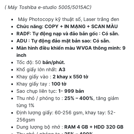
( Máy Toshiba e-studio 5005/5015AC)
Máy Photocopy kỹ thuật số, Laser trắng đen
Chức năng: COPY + IN MẠNG + SCAN MÀU
RADF: Tự động nạp và đảo bản gốc : Có sẵn.
ADU : Tự động đảo mặt bản sao: Có sẵn.
Màn hình điều khiển màu WVGA thông minh: 9
inch
Tốc độ: 50
bản/phút.
Khổ giấy lớn nhất:
A3
Khay giấy vào :
2 khay x 550 tờ
Khay giấy tay :
100 tờ
Sao chụp liên tục:
1- 999 bản
Thu nhỏ / phóng to :
25% – 400%
, tăng giảm
từng 1%
Định lượng giấy: 60-256 gsm, khay tay: 52-
256gsm
Dung lượng bộ nhớ :
RAM 4 GB + HDD 320 GB