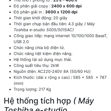
Thu nhỏ / phóng to :
25% – 400%
Độ phân giải copy :
2400 x
600 dpi
Độ phân giải in :
3600 x
1200 dpi
Thời gian khởi động: 20 giây
Thời gian chụp bản đầu tiên: 4.3 giây
( Máy
Toshiba e-studio 5005/5015AC)
Cổng giao tiếp: mạng internet 10/100/1000 BaseT,
USB 2.0
Chức năng chia bộ điện tử.
Chức năng tiệt kiệm điện năng.
Hệ thống tái sử dụng mực thải.
Công suất tiêu thụ: 2kW
Nguồn điện: AC220-240V 8A (50/60 Hz)
Kích thước: (dài x rộng x cao)
:
585 x 585 x 787
(mm)
Trọng lượng: 217 Kg
Hệ thống tích hợp
( Máy
Toshiba e-studio