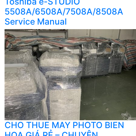
Toshiba e-STUDIO
5508A/6508A/7508A/8508A
Service Manual
CHO THUE MAY PHOTO BIEN
HOA GIÁ RẺ – CHUYÊN