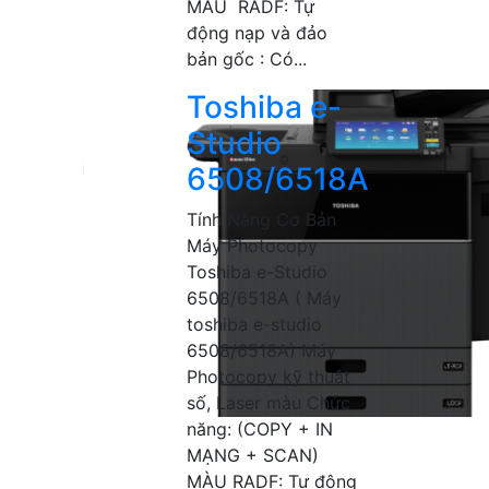
MÀU RADF: Tự
động nạp và đảo
bản gốc : Có...
Toshiba e-
Studio
6508/6518A
Tính Năng Cơ Bản
Máy Photocopy
Toshiba e-Studio
6508/6518A ( Máy
toshiba e-studio
6508/6518A) Máy
Photocopy kỹ thuật
số, Laser màu Chức
năng: (COPY + IN
MẠNG + SCAN)
MÀU RADF: Tự động