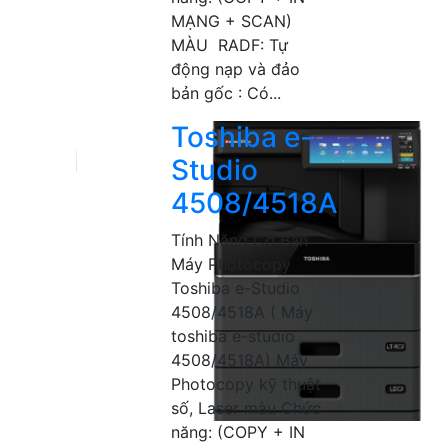
MẠNG + SCAN)
MÀU RADF: Tự
động nạp và đảo
bản gốc : Có...
Toshiba e-
Studio
4508/4518A
Tính Năng Cơ Bản
Máy Photocopy
Toshiba e-Studio
4508/4518A ( Máy
toshiba e-studio
4508/4518A) Máy
Photocopy kỹ thuật
số, Laser màu Chức
năng: (COPY + IN