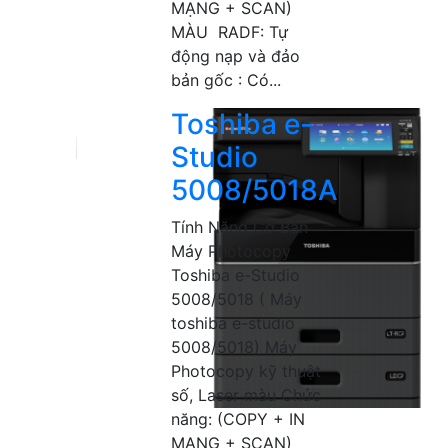
MẠNG + SCAN)
MÀU RADF: Tự
động nạp và đảo
bản gốc : Có...
Toshiba e-
Studio
5008/5018A
Tính Năng Cơ Bản
Máy Photocopy
Toshiba e-Studio
5008/5018 ( Máy
toshiba e-studio
5008/5018) Máy
Photocopy kỹ thuật
số, Laser màu Chức
năng: (COPY + IN
MẠNG + SCAN)