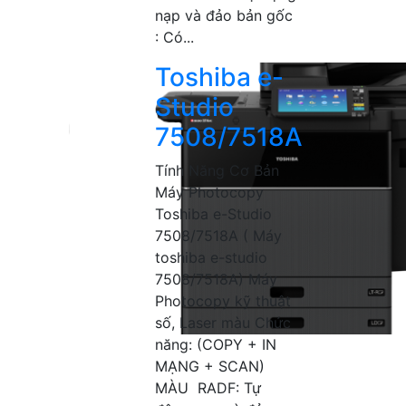
nạp và đảo bản gốc
: Có...
Toshiba e-
Studio
7508/7518A
Tính Năng Cơ Bản
Máy Photocopy
Toshiba e-Studio
7508/7518A ( Máy
toshiba e-studio
7508/7518A) Máy
Photocopy kỹ thuật
số, Laser màu Chức
năng: (COPY + IN
MẠNG + SCAN)
MÀU RADF: Tự