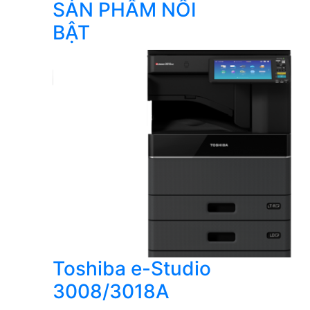
SẢN PHẨM NỔI
BẬT
Toshiba e-Studio
3008/3018A