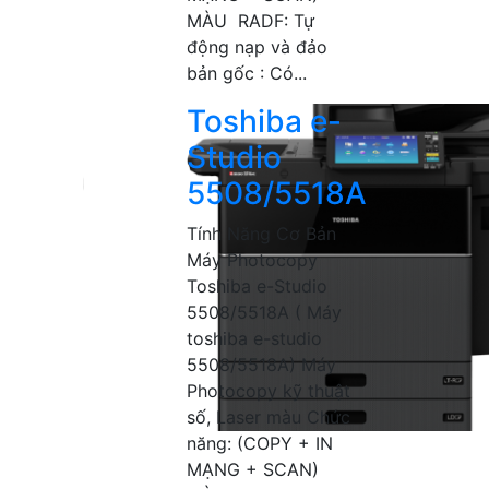
MÀU RADF: Tự
động nạp và đảo
bản gốc : Có...
Toshiba e-
Studio
5508/5518A
Tính Năng Cơ Bản
Máy Photocopy
Toshiba e-Studio
5508/5518A ( Máy
toshiba e-studio
5508/5518A) Máy
Photocopy kỹ thuật
số, Laser màu Chức
năng: (COPY + IN
MẠNG + SCAN)