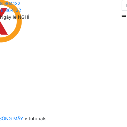
8 364132
48 364132
Ngày lễ NGHỈ
SÔNG MÂY
»
tutorials