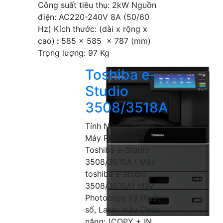
Công suất tiêu thụ: 2kW Nguồn
điện: AC220-240V 8A (50/60
Hz) Kích thước: (dài x rộng x
cao)
:
585 x 585 x 787 (mm)
Trọng lượng: 97 Kg
Toshiba e-
Studio
3508/3518A
Tính Năng Cơ Bản
Máy Photocopy
Toshiba e-Studio
3508/3518A ( Máy
toshiba e-studio
3508/3518A) Máy
Photocopy kỹ thuật
số, Laser màu Chức
năng: (COPY + IN