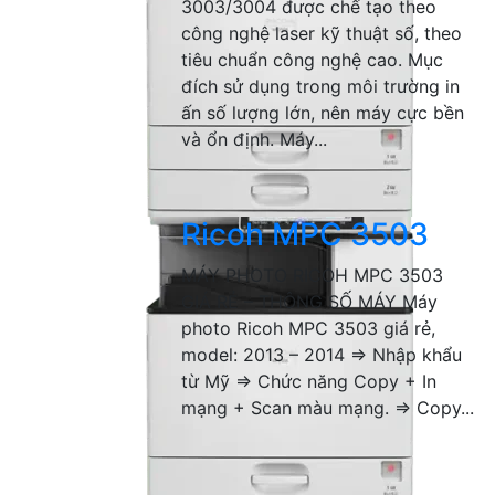
3003/3004 được chế tạo theo
công nghệ laser kỹ thuật số, theo
tiêu chuẩn công nghệ cao. Mục
đích sử dụng trong môi trường in
ấn số lượng lớn, nên máy cực bền
và ổn định. Máy...
Ricoh MPC 3503
MÁY PHOTO RICOH MPC 3503
GIÁ RẺ – THÔNG SỐ MÁY Máy
photo Ricoh MPC 3503 giá rẻ,
model: 2013 – 2014 => Nhập khẩu
từ Mỹ => Chức năng Copy + In
mạng + Scan màu mạng. => Copy...