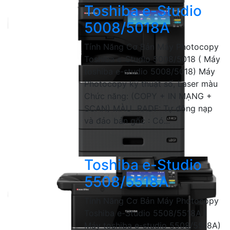
Toshiba e-Studio
5008/5018A
Tính Năng Cơ Bản Máy Photocopy
Toshiba e-Studio 5008/5018 ( Máy
toshiba e-studio 5008/5018) Máy
Photocopy kỹ thuật số, Laser màu
Chức năng: (COPY + IN MẠNG +
SCAN) MÀU RADF: Tự động nạp
và đảo bản gốc : Có...
Toshiba e-Studio
5508/5518A
Tính Năng Cơ Bản Máy Photocopy
Toshiba e-Studio 5508/5518A (
Máy toshiba e-studio 5508/5518A)