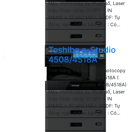
Máy Photocopy kỹ thuật số, Laser
màu Chức năng: (COPY + IN
MẠNG + SCAN) MÀU RADF: Tự
động nạp và đảo bản gốc : Có...
Toshiba e-Studio
4508/4518A
Tính Năng Cơ Bản Máy Photocopy
Toshiba e-Studio 4508/4518A (
Máy toshiba e-studio 4508/4518A)
Máy Photocopy kỹ thuật số, Laser
màu Chức năng: (COPY + IN
MẠNG + SCAN) MÀU RADF: Tự
động nạp và đảo bản gốc : Có...