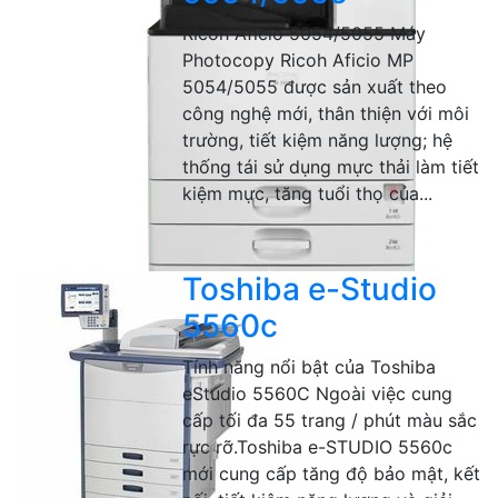
Ricoh Aficio 5054/5055 Máy
Photocopy Ricoh Aficio MP
5054/5055 được sản xuất theo
công nghệ mới, thân thiện với môi
trường, tiết kiệm năng lượng; hệ
thống tái sử dụng mực thải làm tiết
kiệm mực, tăng tuổi thọ của...
Toshiba e-Studio
5560c
Tính năng nổi bật của Toshiba
eStudio 5560C Ngoài việc cung
cấp tối đa 55 trang / phút màu sắc
rực rỡ.Toshiba e-STUDIO 5560c
mới cung cấp tăng độ bảo mật, kết