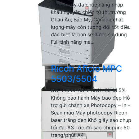
photocopy đa chức năng nhập
khẩu nguyên chiếc từ thị trường
Châu Âu, Bắc Mỹ, Canada chất
lượng máy còn tương đối tốt điều
đặc biệt là bạn sẽ được sử dụng
Full tính năng mà...
Ricoh Aficio MPC
5503/5504
ĐỐI VỚI KHÁCH TỈNH: GIẢM 5%
Không bảo hành Máy bao đẹp Hỗ
trợ gửi chành xe Photocopy – In –
Scan màu Máy photocopy Ricoh
laser trắng đen Khổ giấy sao chụp
tối đa: A3 Tốc độ sao chụp/in: 50
trang/phút A4