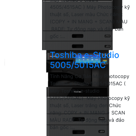
4505/4515AC ) Máy Photocopy kỹ
thuật số, Laser màu Chức năng:
(COPY + IN MẠNG + SCAN) MÀU
RADF: Tự động nạp và đảo bản
gốc :...
Toshiba e-Studio
5005/5015AC
Tính Năng Cơ Bản Máy Photocopy
Toshiba e-Studio 5005/5015AC (
Máy Toshiba e-studio
5005/5015AC) Máy Photocopy kỹ
thuật số, Laser trắng đen Chức
năng: COPY + IN MẠNG + SCAN
MÀU RADF: Tự động nạp và đảo
bản gốc :...