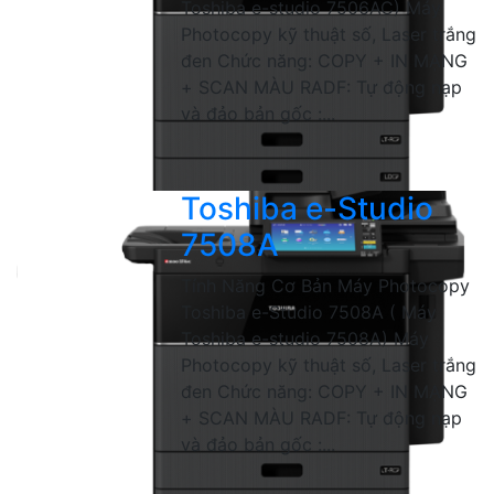
Toshiba e-studio 7506AC) Máy
Photocopy kỹ thuật số, Laser trắng
đen Chức năng: COPY + IN MẠNG
+ SCAN MÀU RADF: Tự động nạp
và đảo bản gốc :...
Toshiba e-Studio
7508A
Tính Năng Cơ Bản Máy Photocopy
Toshiba e-Studio 7508A ( Máy
Toshiba e-studio 7508A) Máy
Photocopy kỹ thuật số, Laser trắng
đen Chức năng: COPY + IN MẠNG
+ SCAN MÀU RADF: Tự động nạp
và đảo bản gốc :...