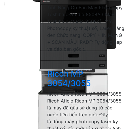
Tính Năng Cơ Bản Máy Photocopy
Toshiba e-Studio 8508A ( Máy
Toshiba e-studio 8508A) Máy
Photocopy kỹ thuật số, Laser trắng
đen Chức năng: COPY + IN MẠNG
+ SCAN MÀU RADF: Tự động nạp
và đảo bản gốc :...
Ricoh MP
3054/3055
Ricoh Aficio Ricoh MP 3054/3055
Ricoh Aficio Ricoh MP 3054/3055
là máy đã qua sử dụng từ các
nước tiên tiến trên giới. Đây
là dòng máy photocopy laser kỹ
thuật số, đời mới sản xuất tại Anh,