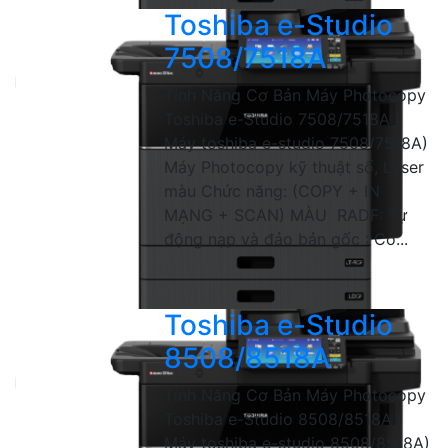
Toshiba e-Studio
7508/7518A
Tính Năng Cơ Bản Máy Photocopy
Toshiba e-Studio 7508/7518A (
Máy toshiba e-studio 7508/7518A)
Máy Photocopy kỹ thuật số, Laser
màu Chức năng: (COPY + IN
MẠNG + SCAN) MÀU RADF: Tự
động nạp và đảo bản gốc : Có...
Toshiba e-Studio
8508/8518A
Tính Năng Cơ Bản Máy Photocopy
Toshiba e-Studio 8508/8518A (
Máy toshiba e-studio 8508/8518A)