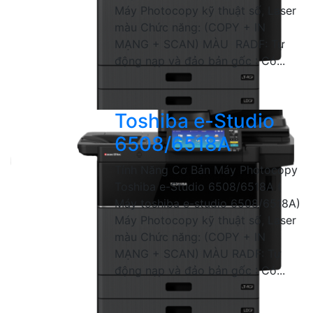
Máy Photocopy kỹ thuật số, Laser
màu Chức năng: (COPY + IN
MẠNG + SCAN) MÀU RADF: Tự
động nạp và đảo bản gốc : Có...
Toshiba e-Studio
6508/6518A
Tính Năng Cơ Bản Máy Photocopy
Toshiba e-Studio 6508/6518A (
Máy toshiba e-studio 6508/6518A)
Máy Photocopy kỹ thuật số, Laser
màu Chức năng: (COPY + IN
MẠNG + SCAN) MÀU RADF: Tự
động nạp và đảo bản gốc : Có...