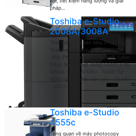
nối, tiết kiệm năng lượng và giải
pháp...
Toshiba e-Studio
2008A/3008A
Tính Năng Cơ Bản Máy Photocopy
Toshiba e-Studio 2008A/3008A
Máy Photocopy kỹ thuật số, Laser
trắng đen Chức năng: COPY + IN
MẠNG + SCAN MÀU RADF: Tự
động nạp và đảo bản gốc : Có sẵn.
ADU : Tự...
Toshiba e-Studio
4555c
Tổng quan về máy photocopy