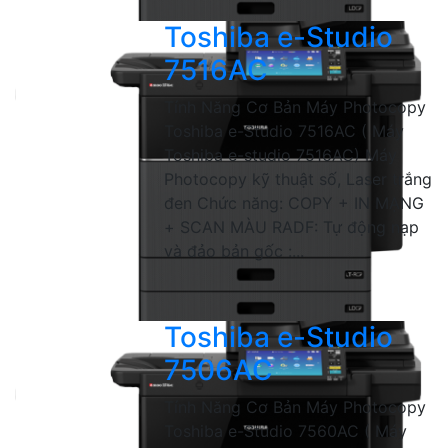
Toshiba e-Studio
7516AC
Tính Năng Cơ Bản Máy Photocopy
Toshiba e-Studio 7516AC ( Máy
Toshiba e-studio 7516AC) Máy
Photocopy kỹ thuật số, Laser trắng
đen Chức năng: COPY + IN MẠNG
+ SCAN MÀU RADF: Tự động nạp
và đảo bản gốc :...
Toshiba e-Studio
7506AC
Tính Năng Cơ Bản Máy Photocopy
Toshiba e-Studio 7560AC ( Máy