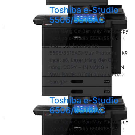
Toshiba e-Studio
5506/5516AC
Tính Năng Cơ Bản Máy Photocopy
Toshiba e-Studio 5506/5516AC (
Máy Toshiba e-studio
5506/5516AC) Máy Photocopy kỹ
thuật số, Laser trắng đen Chức
năng: COPY + IN MẠNG + SCAN
MÀU RADF: Tự động nạp và đảo
bản gốc :...
Toshiba e-Studio
6506/6516AC
Tính Năng Cơ Bản Máy Photocopy
Toshiba e-Studio 6506/6516AC (