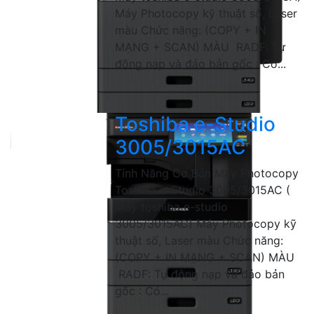
Máy Photocopy kỹ thuật số, Laser
màu Chức năng: (COPY + IN
MẠNG + SCAN) MÀU RADF: Tự
động nạp và đảo bản gốc : Có...
Toshiba e-Studio
3005/3015AC
Tính Năng Cơ Bản Máy Photocopy
Toshiba e-Studio 3005/3015AC (
Máy toshiba e-studio
3005/3015AC) Máy Photocopy kỹ
thuật số, Laser màu Chức năng:
(COPY + IN MẠNG + SCAN) MÀU
RADF: Tự động nạp và đảo bản
gốc : Có...