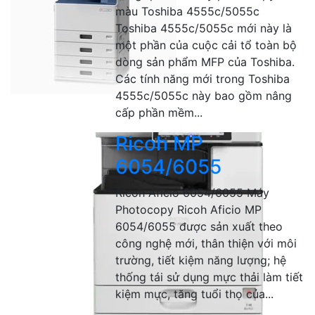
màu Toshiba 4555c/5055c
Toshiba 4555c/5055c mới này là
một phần của cuộc cải tổ toàn bộ
dòng sản phẩm MFP của Toshiba.
Các tính năng mới trong Toshiba
4555c/5055c này bao gồm nâng
cấp phần mềm...
Ricoh MP
6054/6055
Ricoh Aficio 6054/6055 Máy
Photocopy Ricoh Aficio MP
6054/6055 được sản xuất theo
công nghệ mới, thân thiện với môi
trường, tiết kiệm năng lượng; hệ
thống tái sử dụng mực thải làm tiết
kiệm mực, tăng tuổi thọ của...