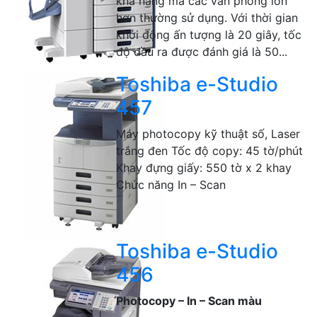
khả năng mà các văn phòng lớn
hơn thường sử dụng. Với thời gian
khởi động ấn tượng là 20 giây, tốc
độ đầu ra được đánh giá là 50...
Toshiba e-Studio
457
Máy photocopy kỹ thuật số, Laser
trắng đen Tốc độ copy: 45 tờ/phút
Khay đựng giấy: 550 tờ x 2 khay
Chức năng In – Scan
Toshiba e-Studio
456
Photocopy – In – Scan màu