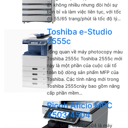
ấn không nhiều nhưng đòi hỏi sự
bền bỉ và làm việc liên tục, với tốc
độ 55/65 trang/phút là tốc độ lý...
Toshiba e-Studio
2555c
Tổng quan về máy photocopy màu
Toshiba 2555c Toshiba 2555c mới
này là một phần của cuộc cải tổ
toàn bộ dòng sản phẩm MFP của
Toshiba. Các tính năng mới trong
Toshiba 2555cnày bao gồm nâng
cấp phần mềm...
Ricoh Aficio MPC
4503/4504
Ricoh MPC 4503/4504 là máy