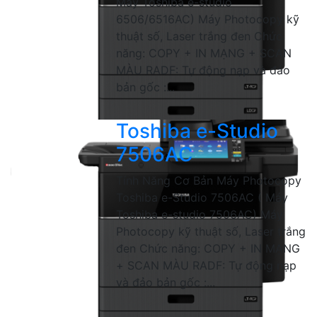
Máy Toshiba e-studio
6506/6516AC) Máy Photocopy kỹ
thuật số, Laser trắng đen Chức
năng: COPY + IN MẠNG + SCAN
MÀU RADF: Tự động nạp và đảo
bản gốc :...
Toshiba e-Studio
7506AC
Tính Năng Cơ Bản Máy Photocopy
Toshiba e-Studio 7506AC ( Máy
Toshiba e-studio 7506AC) Máy
Photocopy kỹ thuật số, Laser trắng
đen Chức năng: COPY + IN MẠNG
+ SCAN MÀU RADF: Tự động nạp
và đảo bản gốc :...