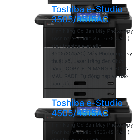
Toshiba e-Studio
3505/3515AC
Tính Năng Cơ Bản Máy Photocopy
Toshiba e-Studio 3505/3515AC (
Máy toshiba e-studio
3505/3515AC) Máy Photocopy kỹ
thuật số, Laser trắng đen Chức
năng: COPY + IN MẠNG + SCAN
MÀU RADF: Tự động nạp và đảo
bản gốc :...
Toshiba e-Studio
4505/4515AC
Tính Năng Cơ Bản Máy Photocopy
Toshiba e-Studio 4505/4515AC (
Máy toshiba e-studio