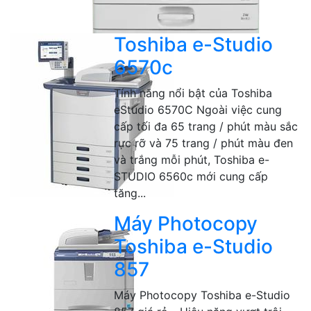
Toshiba e-Studio
6570c
Tính năng nổi bật của Toshiba
eStudio 6570C Ngoài việc cung
cấp tối đa 65 trang / phút màu sắc
rực rỡ và 75 trang / phút màu đen
và trắng mỗi phút, Toshiba e-
STUDIO 6560c mới cung cấp
tăng...
Máy Photocopy
Toshiba e-Studio
857
Máy Photocopy Toshiba e-Studio