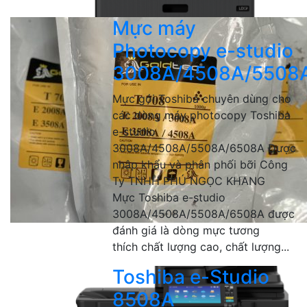
Mực máy
Photocopy e-studio
3008A/4508A/5508
Mực gói Toshiba chuyên dùng cho
các dòng máy photocopy Toshiba
e-studio
3008A/4508A/5508A/6508A Được
nhập khẩu và phân phối bỡi Công
Ty TNHH PHÚ NGỌC KHANG
Mực Toshiba e-studio
3008A/4508A/5508A/6508A được
đánh giá là dòng mực tương
thích chất lượng cao, chất lượng...
Toshiba e-Studio
8508A