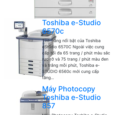
Toshiba e-Studio
6570c
Tính năng nổi bật của Toshiba
eStudio 6570C Ngoài việc cung
cấp tối đa 65 trang / phút màu sắc
rực rỡ và 75 trang / phút màu đen
và trắng mỗi phút, Toshiba e-
STUDIO 6560c mới cung cấp
tăng...
Máy Photocopy
Toshiba e-Studio
857