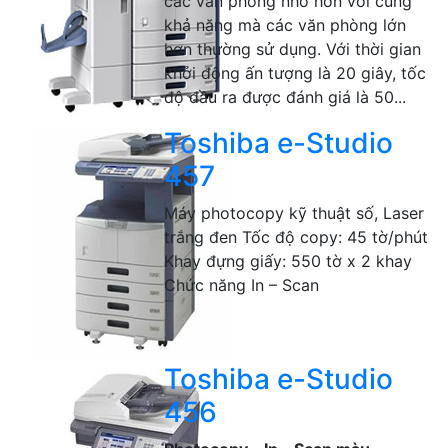
các văn phòng nhỏ hơn với cùng
khả năng mà các văn phòng lớn
hơn thường sử dụng. Với thời gian
khởi động ấn tượng là 20 giây, tốc
độ đầu ra được đánh giá là 50...
Toshiba e-Studio
457
Máy photocopy kỹ thuật số, Laser
trắng đen Tốc độ copy: 45 tờ/phút
Khay đựng giấy: 550 tờ x 2 khay
Chức năng In – Scan
Toshiba e-Studio
456