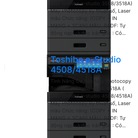
Máy toshiba e-studio 3508/3518A)
Máy Photocopy kỹ thuật số, Laser
màu Chức năng: (COPY + IN
MẠNG + SCAN) MÀU RADF: Tự
động nạp và đảo bản gốc : Có...
Toshiba e-Studio
4508/4518A
Tính Năng Cơ Bản Máy Photocopy
Toshiba e-Studio 4508/4518A (
Máy toshiba e-studio 4508/4518A)
Máy Photocopy kỹ thuật số, Laser
màu Chức năng: (COPY + IN
MẠNG + SCAN) MÀU RADF: Tự
động nạp và đảo bản gốc : Có...