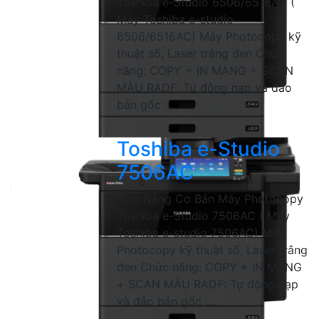
Toshiba e-Studio 6506/6516AC (
Máy Toshiba e-studio
6506/6516AC) Máy Photocopy kỹ
thuật số, Laser trắng đen Chức
năng: COPY + IN MẠNG + SCAN
MÀU RADF: Tự động nạp và đảo
bản gốc :...
Toshiba e-Studio
7506AC
Tính Năng Cơ Bản Máy Photocopy
Toshiba e-Studio 7506AC ( Máy
Toshiba e-studio 7506AC) Máy
Photocopy kỹ thuật số, Laser trắng
đen Chức năng: COPY + IN MẠNG
+ SCAN MÀU RADF: Tự động nạp
và đảo bản gốc :...