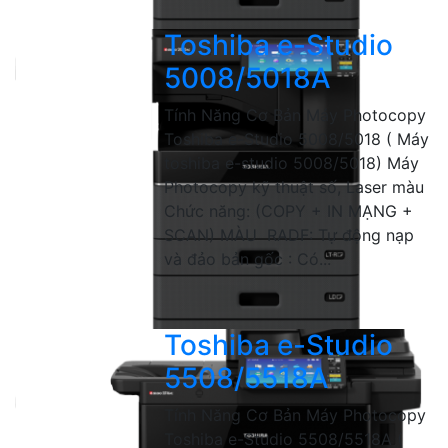
Toshiba e-Studio
5008/5018A
Tính Năng Cơ Bản Máy Photocopy
Toshiba e-Studio 5008/5018 ( Máy
toshiba e-studio 5008/5018) Máy
Photocopy kỹ thuật số, Laser màu
Chức năng: (COPY + IN MẠNG +
SCAN) MÀU RADF: Tự động nạp
và đảo bản gốc : Có...
Toshiba e-Studio
5508/5518A
Tính Năng Cơ Bản Máy Photocopy
Toshiba e-Studio 5508/5518A (