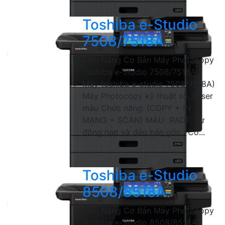
Toshiba e-Studio
7508/7518A
Tính Năng Cơ Bản Máy Photocopy
Toshiba e-Studio 7508/7518A (
Máy toshiba e-studio 7508/7518A)
Máy Photocopy kỹ thuật số, Laser
màu Chức năng: (COPY + IN
MẠNG + SCAN) MÀU RADF: Tự
động nạp và đảo bản gốc : Có...
Toshiba e-Studio
8508/8518A
Tính Năng Cơ Bản Máy Photocopy
Toshiba e-Studio 8508/8518A (