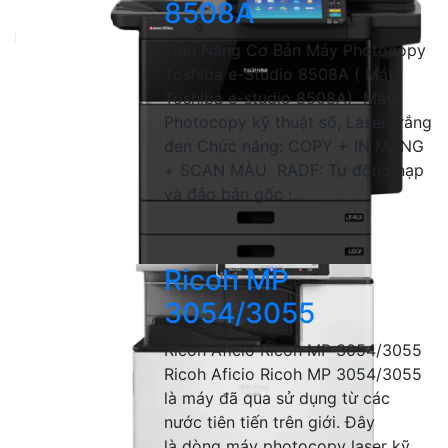
8508A
Tính Năng Cơ Bản Máy Photocopy
Toshiba e-Studio 8508A ( Máy
Toshiba e-studio 8508A) Máy
Photocopy kỹ thuật số, Laser trắng
đen Chức năng: COPY + IN MẠNG
+ SCAN MÀU RADF: Tự động nạp
và đảo bản gốc :...
Ricoh MP
3054/3055
Ricoh Aficio Ricoh MP 3054/3055
Ricoh Aficio Ricoh MP 3054/3055
là máy đã qua sử dụng từ các
nước tiên tiến trên giới. Đây
là dòng máy photocopy laser kỹ