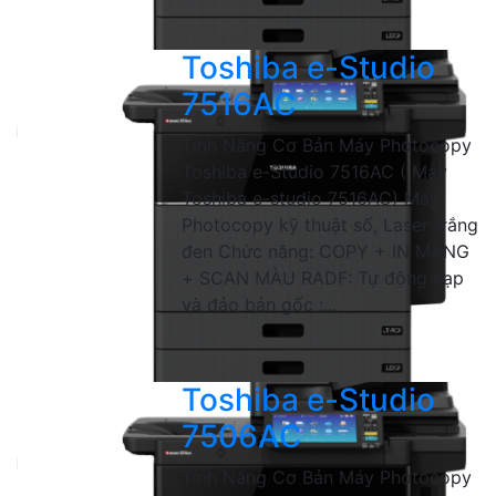
Toshiba e-Studio
7516AC
Tính Năng Cơ Bản Máy Photocopy
Toshiba e-Studio 7516AC ( Máy
Toshiba e-studio 7516AC) Máy
Photocopy kỹ thuật số, Laser trắng
đen Chức năng: COPY + IN MẠNG
+ SCAN MÀU RADF: Tự động nạp
và đảo bản gốc :...
Toshiba e-Studio
7506AC
Tính Năng Cơ Bản Máy Photocopy