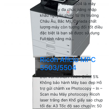
Ricoh MPC 4503/4504 là máy
photocopy đa chức năng nhập
khẩu nguyên chiếc từ thị trường
Châu Âu, Bắc Mỹ, Canada chất
lượng máy còn tương đối tốt điều
đặc biệt là bạn sẽ được sử dụng
Full tính năng mà...
Ricoh Aficio MPC
5503/5504
ĐỐI VỚI KHÁCH TỈNH: GIẢM 5%
Không bảo hành Máy bao đẹp Hỗ
trợ gửi chành xe Photocopy – In –
Scan màu Máy photocopy Ricoh
laser trắng đen Khổ giấy sao chụp
tối đa: A3 Tốc độ sao chụp/in: 50