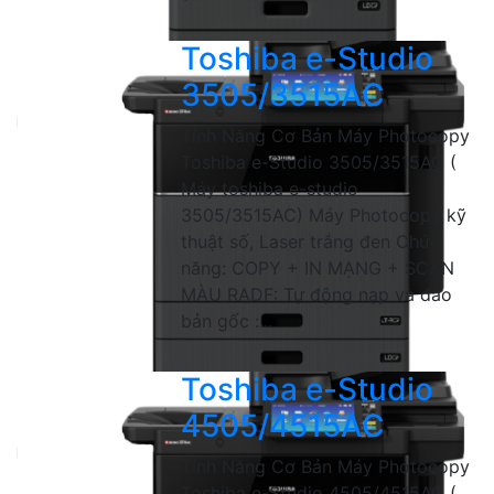
Toshiba e-Studio
3505/3515AC
Tính Năng Cơ Bản Máy Photocopy
Toshiba e-Studio 3505/3515AC (
Máy toshiba e-studio
3505/3515AC) Máy Photocopy kỹ
thuật số, Laser trắng đen Chức
năng: COPY + IN MẠNG + SCAN
MÀU RADF: Tự động nạp và đảo
bản gốc :...
Toshiba e-Studio
4505/4515AC
Tính Năng Cơ Bản Máy Photocopy
Toshiba e-Studio 4505/4515AC (