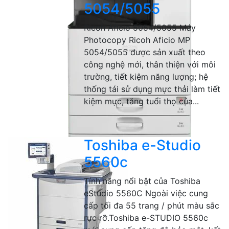
5054/5055
Ricoh Aficio 5054/5055 Máy
Photocopy Ricoh Aficio MP
5054/5055 được sản xuất theo
công nghệ mới, thân thiện với môi
trường, tiết kiệm năng lượng; hệ
thống tái sử dụng mực thải làm tiết
kiệm mực, tăng tuổi thọ của...
Toshiba e-Studio
5560c
Tính năng nổi bật của Toshiba
eStudio 5560C Ngoài việc cung
cấp tối đa 55 trang / phút màu sắc
rực rỡ.Toshiba e-STUDIO 5560c