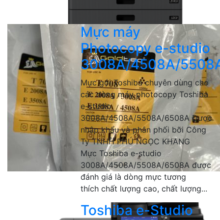
Mực máy
Photocopy e-studio
3008A/4508A/5508
Mực gói Toshiba chuyên dùng cho
các dòng máy photocopy Toshiba
e-studio
3008A/4508A/5508A/6508A Được
nhập khẩu và phân phối bỡi Công
Ty TNHH PHÚ NGỌC KHANG
Mực Toshiba e-studio
3008A/4508A/5508A/6508A được
đánh giá là dòng mực tương
thích chất lượng cao, chất lượng...
Toshiba e-Studio