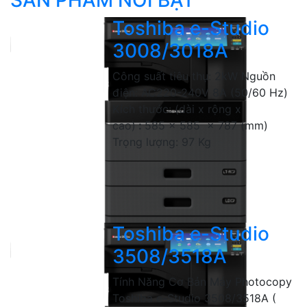
SẢN PHẨM NỔI BẬT
Toshiba e-Studio
3008/3018A
Công suất tiêu thụ: 2kW Nguồn
điện: AC220-240V 8A (50/60 Hz)
Kích thước: (dài x rộng x
cao)
:
585 x 585 x 787 (mm)
Trọng lượng: 97 Kg
Toshiba e-Studio
3508/3518A
Tính Năng Cơ Bản Máy Photocopy
Toshiba e-Studio 3508/3518A (