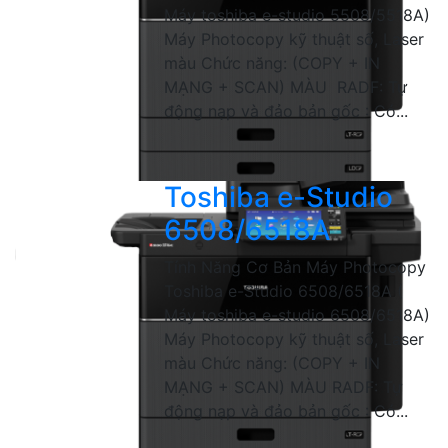
Máy toshiba e-studio 5508/5518A)
Máy Photocopy kỹ thuật số, Laser
màu Chức năng: (COPY + IN
MẠNG + SCAN) MÀU RADF: Tự
động nạp và đảo bản gốc : Có...
Toshiba e-Studio
6508/6518A
Tính Năng Cơ Bản Máy Photocopy
Toshiba e-Studio 6508/6518A (
Máy toshiba e-studio 6508/6518A)
Máy Photocopy kỹ thuật số, Laser
màu Chức năng: (COPY + IN
MẠNG + SCAN) MÀU RADF: Tự
động nạp và đảo bản gốc : Có...