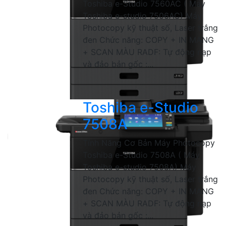
Toshiba e-Studio 7560AC ( Máy
Toshiba e-studio 7506AC) Máy
Photocopy kỹ thuật số, Laser trắng
đen Chức năng: COPY + IN MẠNG
+ SCAN MÀU RADF: Tự động nạp
và đảo bản gốc :...
Toshiba e-Studio
7508A
Tính Năng Cơ Bản Máy Photocopy
Toshiba e-Studio 7508A ( Máy
Toshiba e-studio 7508A) Máy
Photocopy kỹ thuật số, Laser trắng
đen Chức năng: COPY + IN MẠNG
+ SCAN MÀU RADF: Tự động nạp
và đảo bản gốc :...