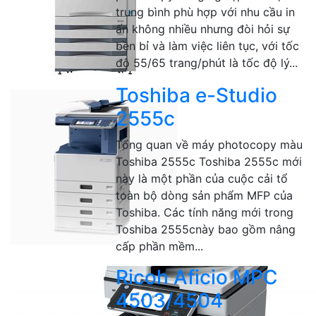
trung bình phù hợp với nhu cầu in
ấn không nhiều nhưng đòi hỏi sự
bền bỉ và làm việc liên tục, với tốc
độ 55/65 trang/phút là tốc độ lý...
Toshiba e-Studio
2555c
Tổng quan về máy photocopy màu
Toshiba 2555c Toshiba 2555c mới
này là một phần của cuộc cải tổ
toàn bộ dòng sản phẩm MFP của
Toshiba. Các tính năng mới trong
Toshiba 2555cnày bao gồm nâng
cấp phần mềm...
Ricoh Aficio MPC
4503/4504