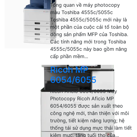
Tổng quan về máy photocopy
màu Toshiba 4555c/5055c
Toshiba 4555c/5055c mới này là
một phần của cuộc cải tổ toàn bộ
dòng sản phẩm MFP của Toshiba.
Các tính năng mới trong Toshiba
4555c/5055c này bao gồm nâng
cấp phần mềm...
Ricoh MP
6054/6055
Ricoh Aficio 6054/6055 Máy
Photocopy Ricoh Aficio MP
6054/6055 được sản xuất theo
công nghệ mới, thân thiện với môi
trường, tiết kiệm năng lượng; hệ
thống tái sử dụng mực thải làm tiết
kiệm mực, tăng tuổi thọ của...