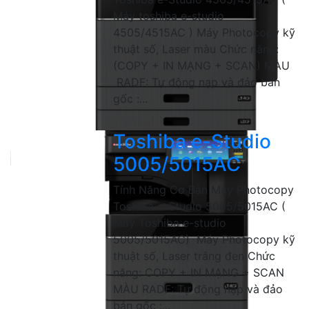
Máy toshiba e-studio
4505/4515AC ) Máy Photocopy kỹ
thuật số, Laser màu Chức năng:
(COPY + IN MẠNG + SCAN) MÀU
RADF: Tự động nạp và đảo bản
gốc :...
Toshiba e-Studio
5005/5015AC
Tính Năng Cơ Bản Máy Photocopy
Toshiba e-Studio 5005/5015AC (
Máy Toshiba e-studio
5005/5015AC) Máy Photocopy kỹ
thuật số, Laser trắng đen Chức
năng: COPY + IN MẠNG + SCAN
MÀU RADF: Tự động nạp và đảo
bản gốc :...