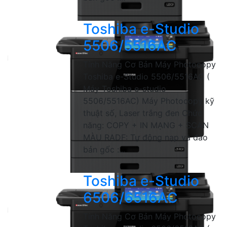
Toshiba e-Studio
5506/5516AC
Tính Năng Cơ Bản Máy Photocopy
Toshiba e-Studio 5506/5516AC (
Máy Toshiba e-studio
5506/5516AC) Máy Photocopy kỹ
thuật số, Laser trắng đen Chức
năng: COPY + IN MẠNG + SCAN
MÀU RADF: Tự động nạp và đảo
bản gốc :...
Toshiba e-Studio
6506/6516AC
Tính Năng Cơ Bản Máy Photocopy