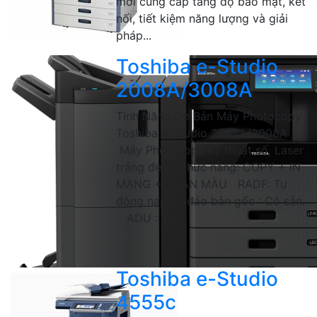
mới cung cấp tăng độ bảo mật, kết
nối, tiết kiệm năng lượng và giải
pháp...
Toshiba e-Studio
2008A/3008A
Tính Năng Cơ Bản Máy Photocopy
Toshiba e-Studio 2008A/3008A
Máy Photocopy kỹ thuật số, Laser
trắng đen Chức năng: COPY + IN
MẠNG + SCAN MÀU RADF: Tự
động nạp và đảo bản gốc : Có sẵn.
ADU : Tự...
Toshiba e-Studio
4555c