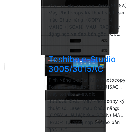
Máy toshiba e-studio 8508/8518A)
Máy Photocopy kỹ thuật số, Laser
màu Chức năng: (COPY + IN
MẠNG + SCAN) MÀU RADF: Tự
động nạp và đảo bản gốc : Có...
Toshiba e-Studio
3005/3015AC
Tính Năng Cơ Bản Máy Photocopy
Toshiba e-Studio 3005/3015AC (
Máy toshiba e-studio
3005/3015AC) Máy Photocopy kỹ
thuật số, Laser màu Chức năng:
(COPY + IN MẠNG + SCAN) MÀU
RADF: Tự động nạp và đảo bản
gốc : Có...