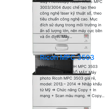
Máy Photocopy Ricoh Aficio MPC
3003/3004 được chế tạo theo
công nghệ laser kỹ thuật số, theo
tiêu chuẩn công nghệ cao. Mục
đích sử dụng trong môi trường in
ấn số lượng lớn, nên máy cực bền
và ổn định. Máy...
Ricoh MPC 3503
MÁY PHOTO RICOH MPC 3503
GIÁ RẺ – THÔNG SỐ MÁY Máy
photo Ricoh MPC 3503 giá rẻ,
model: 2013 – 2014 => Nhập khẩu
từ Mỹ => Chức năng Copy + In
mạng + Scan màu mạng. => Copy...