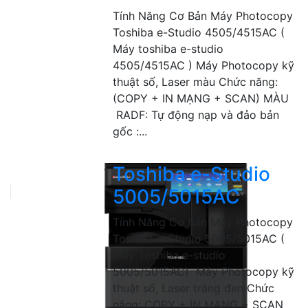
Tính Năng Cơ Bản Máy Photocopy
Toshiba e-Studio 4505/4515AC (
Máy toshiba e-studio
4505/4515AC ) Máy Photocopy kỹ
thuật số, Laser màu Chức năng:
(COPY + IN MẠNG + SCAN) MÀU
RADF: Tự động nạp và đảo bản
gốc :...
Toshiba e-Studio
5005/5015AC
Tính Năng Cơ Bản Máy Photocopy
Toshiba e-Studio 5005/5015AC (
Máy Toshiba e-studio
5005/5015AC) Máy Photocopy kỹ
thuật số, Laser trắng đen Chức
năng: COPY + IN MẠNG + SCAN