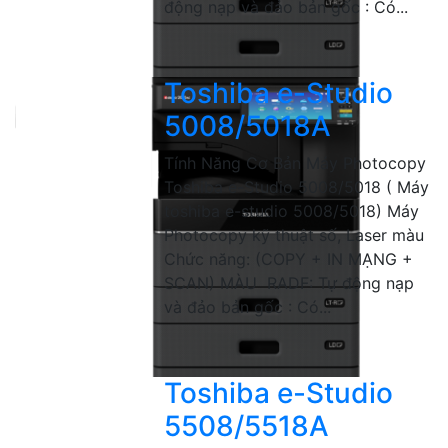
động nạp và đảo bản gốc : Có...
Toshiba e-Studio
5008/5018A
Tính Năng Cơ Bản Máy Photocopy
Toshiba e-Studio 5008/5018 ( Máy
toshiba e-studio 5008/5018) Máy
Photocopy kỹ thuật số, Laser màu
Chức năng: (COPY + IN MẠNG +
SCAN) MÀU RADF: Tự động nạp
và đảo bản gốc : Có...
Toshiba e-Studio
5508/5518A