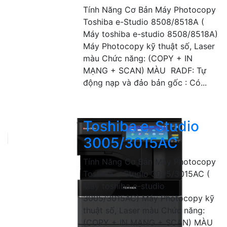
Tính Năng Cơ Bản Máy Photocopy
Toshiba e-Studio 8508/8518A (
Máy toshiba e-studio 8508/8518A)
Máy Photocopy kỹ thuật số, Laser
màu Chức năng: (COPY + IN
MẠNG + SCAN) MÀU RADF: Tự
động nạp và đảo bản gốc : Có...
Toshiba e-Studio
3005/3015AC
Tính Năng Cơ Bản Máy Photocopy
Toshiba e-Studio 3005/3015AC (
Máy toshiba e-studio
3005/3015AC) Máy Photocopy kỹ
thuật số, Laser màu Chức năng:
(COPY + IN MẠNG + SCAN) MÀU