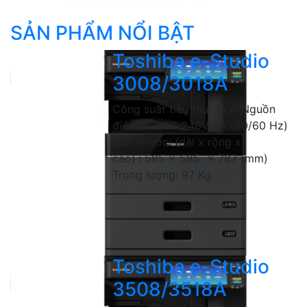
SẢN PHẨM NỔI BẬT
Toshiba e-Studio
3008/3018A
Công suất tiêu thụ: 2kW Nguồn
điện: AC220-240V 8A (50/60 Hz)
Kích thước: (dài x rộng x
cao)
:
585 x 585 x 787 (mm)
Trọng lượng: 97 Kg
Toshiba e-Studio
3508/3518A