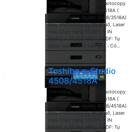
Tính Năng Cơ Bản Máy Photocopy
Toshiba e-Studio 3508/3518A (
Máy toshiba e-studio 3508/3518A)
Máy Photocopy kỹ thuật số, Laser
màu Chức năng: (COPY + IN
MẠNG + SCAN) MÀU RADF: Tự
động nạp và đảo bản gốc : Có...
Toshiba e-Studio
4508/4518A
Tính Năng Cơ Bản Máy Photocopy
Toshiba e-Studio 4508/4518A (
Máy toshiba e-studio 4508/4518A)
Máy Photocopy kỹ thuật số, Laser
màu Chức năng: (COPY + IN
MẠNG + SCAN) MÀU RADF: Tự