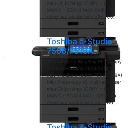
màu Chức năng: (COPY + IN
MẠNG + SCAN) MÀU RADF: Tự
động nạp và đảo bản gốc : Có...
Toshiba e-Studio
7508/7518A
Tính Năng Cơ Bản Máy Photocopy
Toshiba e-Studio 7508/7518A (
Máy toshiba e-studio 7508/7518A)
Máy Photocopy kỹ thuật số, Laser
màu Chức năng: (COPY + IN
MẠNG + SCAN) MÀU RADF: Tự
động nạp và đảo bản gốc : Có...
Toshiba e-Studio