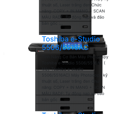
thuật số, Laser trắng đen Chức
năng: COPY + IN MẠNG + SCAN
MÀU RADF: Tự động nạp và đảo
bản gốc :...
Toshiba e-Studio
5506/5516AC
Tính Năng Cơ Bản Máy Photocopy
Toshiba e-Studio 5506/5516AC (
Máy Toshiba e-studio
5506/5516AC) Máy Photocopy kỹ
thuật số, Laser trắng đen Chức
năng: COPY + IN MẠNG + SCAN
MÀU RADF: Tự động nạp và đảo
bản gốc :...