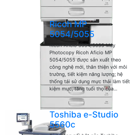
Ricoh MP
5054/5055
Ricoh Aficio 5054/5055 Máy
Photocopy Ricoh Aficio MP
5054/5055 được sản xuất theo
công nghệ mới, thân thiện với môi
trường, tiết kiệm năng lượng; hệ
thống tái sử dụng mực thải làm tiết
kiệm mực, tăng tuổi thọ của...
Toshiba e-Studio
5560c