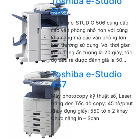
Toshiba e-Studio
506
Toshiba e-STUDIO 506 cung cấp
các văn phòng nhỏ hơn với cùng
khả năng mà các văn phòng lớn
hơn thường sử dụng. Với thời gian
khởi động ấn tượng là 20 giây, tốc
độ đầu ra được đánh giá là 50...
Toshiba e-Studio
457
Máy photocopy kỹ thuật số, Laser
trắng đen Tốc độ copy: 45 tờ/phút
Khay đựng giấy: 550 tờ x 2 khay
Chức năng In – Scan