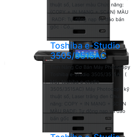
thuật số, Laser màu Chức năng:
(COPY + IN MẠNG + SCAN) MÀU
RADF: Tự động nạp và đảo bản
gốc : Có...
Toshiba e-Studio
3505/3515AC
Tính Năng Cơ Bản Máy Photocopy
Toshiba e-Studio 3505/3515AC (
Máy toshiba e-studio
3505/3515AC) Máy Photocopy kỹ
thuật số, Laser trắng đen Chức
năng: COPY + IN MẠNG + SCAN
MÀU RADF: Tự động nạp và đảo
bản gốc :...