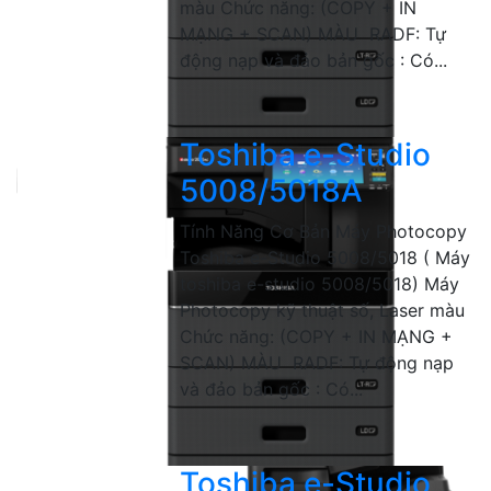
màu Chức năng: (COPY + IN
MẠNG + SCAN) MÀU RADF: Tự
động nạp và đảo bản gốc : Có...
Toshiba e-Studio
5008/5018A
Tính Năng Cơ Bản Máy Photocopy
Toshiba e-Studio 5008/5018 ( Máy
toshiba e-studio 5008/5018) Máy
Photocopy kỹ thuật số, Laser màu
Chức năng: (COPY + IN MẠNG +
SCAN) MÀU RADF: Tự động nạp
và đảo bản gốc : Có...
Toshiba e-Studio