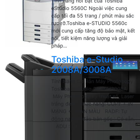
Tính năng nổi bật của Toshiba
eStudio 5560C Ngoài việc cung
cấp tối đa 55 trang / phút màu sắc
rực rỡ.Toshiba e-STUDIO 5560c
mới cung cấp tăng độ bảo mật, kết
nối, tiết kiệm năng lượng và giải
pháp...
Toshiba e-Studio
2008A/3008A
Tính Năng Cơ Bản Máy Photocopy
Toshiba e-Studio 2008A/3008A
Máy Photocopy kỹ thuật số, Laser
trắng đen Chức năng: COPY + IN
MẠNG + SCAN MÀU RADF: Tự
động nạp và đảo bản gốc : Có sẵn.
ADU : Tự...