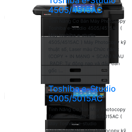
Toshiba e-Studio
4505/4515AC
Tính Năng Cơ Bản Máy Photocopy
Toshiba e-Studio 4505/4515AC (
Máy toshiba e-studio
4505/4515AC ) Máy Photocopy kỹ
thuật số, Laser màu Chức năng:
(COPY + IN MẠNG + SCAN) MÀU
RADF: Tự động nạp và đảo bản
gốc :...
Toshiba e-Studio
5005/5015AC
Tính Năng Cơ Bản Máy Photocopy
Toshiba e-Studio 5005/5015AC (
Máy Toshiba e-studio
5005/5015AC) Máy Photocopy kỹ