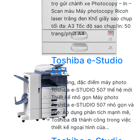
trợ gửi chành xe Photocopy – In –
Scan màu Máy photocopy Ricoh
laser trắng đen Khổ giấy sao chụp
tối đa: A3 Tốc độ sao chụp/in: 50
trang/phút A4
Toshiba e-Studio
507
Tính năng, đặc điểm máy photo
Toshiba e-STUDIO 507 thế hệ mới
Thiết kế nhỏ gọn Máy photo
Toshiba e-STUDIO 507 nhỏ gọn và
nhẹ. Áp dụng phân tích mạnh mẽ,
Toshiba đã thành công trong việc
thiết kế ngoại hình của...