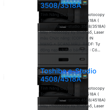
3508/3518A
Tính Năng Cơ Bản Máy Photocopy
Toshiba e-Studio 3508/3518A (
Máy toshiba e-studio 3508/3518A)
Máy Photocopy kỹ thuật số, Laser
màu Chức năng: (COPY + IN
MẠNG + SCAN) MÀU RADF: Tự
động nạp và đảo bản gốc : Có...
Toshiba e-Studio
4508/4518A
Tính Năng Cơ Bản Máy Photocopy
Toshiba e-Studio 4508/4518A (
Máy toshiba e-studio 4508/4518A)
Máy Photocopy kỹ thuật số, Laser