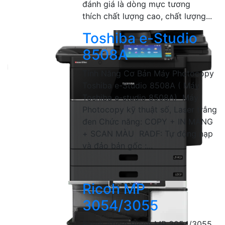
đánh giá là dòng mực tương
thích chất lượng cao, chất lượng...
Toshiba e-Studio
8508A
Tính Năng Cơ Bản Máy Photocopy
Toshiba e-Studio 8508A ( Máy
Toshiba e-studio 8508A) Máy
Photocopy kỹ thuật số, Laser trắng
đen Chức năng: COPY + IN MẠNG
+ SCAN MÀU RADF: Tự động nạp
và đảo bản gốc :...
Ricoh MP
3054/3055
Ricoh Aficio Ricoh MP 3054/3055