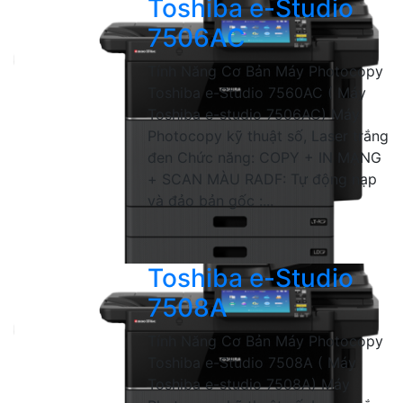
Toshiba e-Studio
7506AC
Tính Năng Cơ Bản Máy Photocopy
Toshiba e-Studio 7560AC ( Máy
Toshiba e-studio 7506AC) Máy
Photocopy kỹ thuật số, Laser trắng
đen Chức năng: COPY + IN MẠNG
+ SCAN MÀU RADF: Tự động nạp
và đảo bản gốc :...
Toshiba e-Studio
7508A
Tính Năng Cơ Bản Máy Photocopy
Toshiba e-Studio 7508A ( Máy
Toshiba e-studio 7508A) Máy