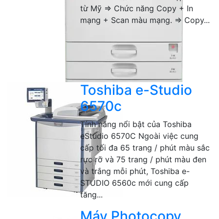
từ Mỹ => Chức năng Copy + In
mạng + Scan màu mạng. => Copy...
Toshiba e-Studio
6570c
Tính năng nổi bật của Toshiba
eStudio 6570C Ngoài việc cung
cấp tối đa 65 trang / phút màu sắc
rực rỡ và 75 trang / phút màu đen
và trắng mỗi phút, Toshiba e-
STUDIO 6560c mới cung cấp
tăng...
Máy Photocopy