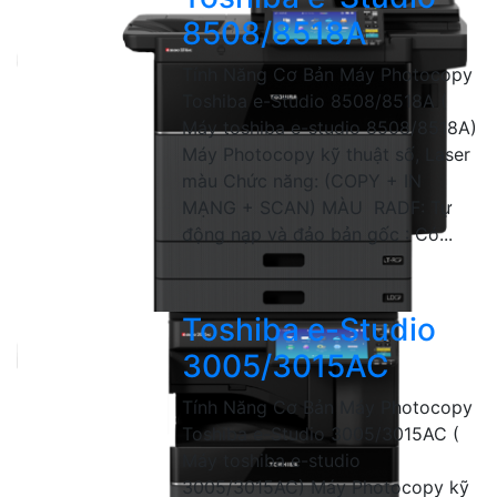
8508/8518A
Tính Năng Cơ Bản Máy Photocopy
Toshiba e-Studio 8508/8518A (
Máy toshiba e-studio 8508/8518A)
Máy Photocopy kỹ thuật số, Laser
màu Chức năng: (COPY + IN
MẠNG + SCAN) MÀU RADF: Tự
động nạp và đảo bản gốc : Có...
Toshiba e-Studio
3005/3015AC
Tính Năng Cơ Bản Máy Photocopy
Toshiba e-Studio 3005/3015AC (
Máy toshiba e-studio
3005/3015AC) Máy Photocopy kỹ