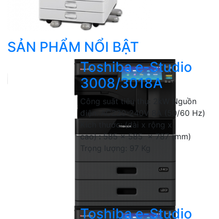
SẢN PHẨM NỔI BẬT
Toshiba e-Studio
3008/3018A
Công suất tiêu thụ: 2kW Nguồn
điện: AC220-240V 8A (50/60 Hz)
Kích thước: (dài x rộng x
cao)
:
585 x 585 x 787 (mm)
Trọng lượng: 97 Kg
Toshiba e-Studio