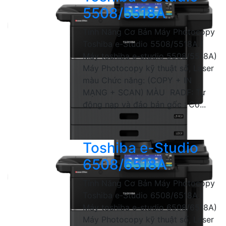
5508/5518A
Tính Năng Cơ Bản Máy Photocopy
Toshiba e-Studio 5508/5518A (
Máy toshiba e-studio 5508/5518A)
Máy Photocopy kỹ thuật số, Laser
màu Chức năng: (COPY + IN
MẠNG + SCAN) MÀU RADF: Tự
động nạp và đảo bản gốc : Có...
Toshiba e-Studio
6508/6518A
Tính Năng Cơ Bản Máy Photocopy
Toshiba e-Studio 6508/6518A (
Máy toshiba e-studio 6508/6518A)
Máy Photocopy kỹ thuật số, Laser