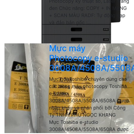
Photocopy kỹ thuật số, Laser trắng
đen Chức năng: COPY + IN MẠNG
+ SCAN MÀU RADF: Tự động nạp
và đảo bản gốc :...
Mực máy
Photocopy e-studio
3008A/4508A/5508
Mực gói Toshiba chuyên dùng cho
các dòng máy photocopy Toshiba
e-studio
3008A/4508A/5508A/6508A Được
nhập khẩu và phân phối bỡi Công
Ty TNHH PHÚ NGỌC KHANG
Mực Toshiba e-studio
3008A/4508A/5508A/6508A được