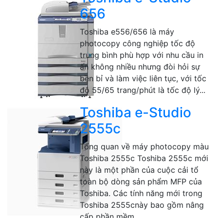
656
Toshiba e556/656 là máy
photocopy công nghiệp tốc độ
trung bình phù hợp với nhu cầu in
ấn không nhiều nhưng đòi hỏi sự
bền bỉ và làm việc liên tục, với tốc
độ 55/65 trang/phút là tốc độ lý...
Toshiba e-Studio
2555c
Tổng quan về máy photocopy màu
Toshiba 2555c Toshiba 2555c mới
này là một phần của cuộc cải tổ
toàn bộ dòng sản phẩm MFP của
Toshiba. Các tính năng mới trong
Toshiba 2555cnày bao gồm nâng
cấp phần mềm...