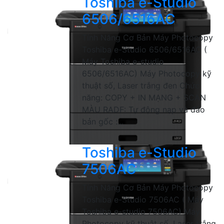
Toshiba e-Studio
6506/6516AC
Tính Năng Cơ Bản Máy Photocopy
Toshiba e-Studio 6506/6516AC (
Máy Toshiba e-studio
6506/6516AC) Máy Photocopy kỹ
thuật số, Laser trắng đen Chức
năng: COPY + IN MẠNG + SCAN
MÀU RADF: Tự động nạp và đảo
bản gốc :...
Toshiba e-Studio
7506AC
Tính Năng Cơ Bản Máy Photocopy
Toshiba e-Studio 7506AC ( Máy
Toshiba e-studio 7506AC) Máy
Photocopy kỹ thuật số, Laser trắng