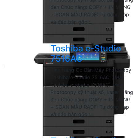
đen Chức năng: COPY + IN MẠNG
+ SCAN MÀU RADF: Tự động nạp
và đảo bản gốc :...
Toshiba e-Studio
7516AC
Tính Năng Cơ Bản Máy Photocopy
Toshiba e-Studio 7516AC ( Máy
Toshiba e-studio 7516AC) Máy
Photocopy kỹ thuật số, Laser trắng
đen Chức năng: COPY + IN MẠNG
+ SCAN MÀU RADF: Tự động nạp
và đảo bản gốc :...