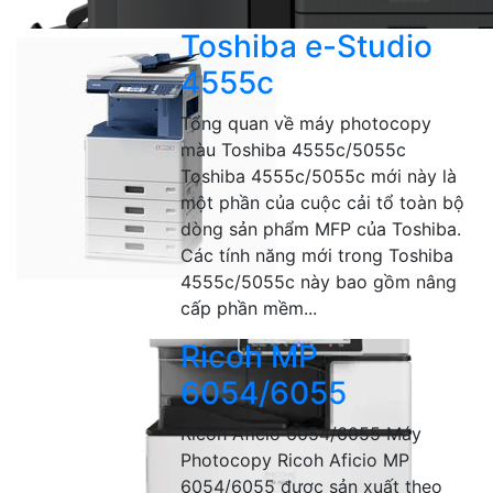
Toshiba e-Studio
4555c
Tổng quan về máy photocopy
màu Toshiba 4555c/5055c
Toshiba 4555c/5055c mới này là
một phần của cuộc cải tổ toàn bộ
dòng sản phẩm MFP của Toshiba.
Các tính năng mới trong Toshiba
4555c/5055c này bao gồm nâng
cấp phần mềm...
Ricoh MP
6054/6055
Ricoh Aficio 6054/6055 Máy
Photocopy Ricoh Aficio MP
6054/6055 được sản xuất theo