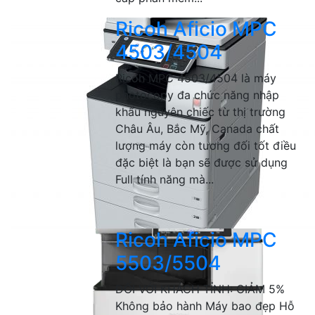
Ricoh Aficio MPC
4503/4504
Ricoh MPC 4503/4504 là máy
photocopy đa chức năng nhập
khẩu nguyên chiếc từ thị trường
Châu Âu, Bắc Mỹ, Canada chất
lượng máy còn tương đối tốt điều
đặc biệt là bạn sẽ được sử dụng
Full tính năng mà...
Ricoh Aficio MPC
5503/5504
ĐỐI VỚI KHÁCH TỈNH: GIẢM 5%
Không bảo hành Máy bao đẹp Hỗ