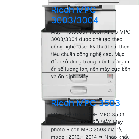
Ricoh MPC
3003/3004
Máy Photocopy Ricoh Aficio MPC
3003/3004 được chế tạo theo
công nghệ laser kỹ thuật số, theo
tiêu chuẩn công nghệ cao. Mục
đích sử dụng trong môi trường in
ấn số lượng lớn, nên máy cực bền
và ổn định. Máy...
Ricoh MPC 3503
MÁY PHOTO RICOH MPC 3503
GIÁ RẺ – THÔNG SỐ MÁY Máy
photo Ricoh MPC 3503 giá rẻ,
model: 2013 – 2014 => Nhập khẩu