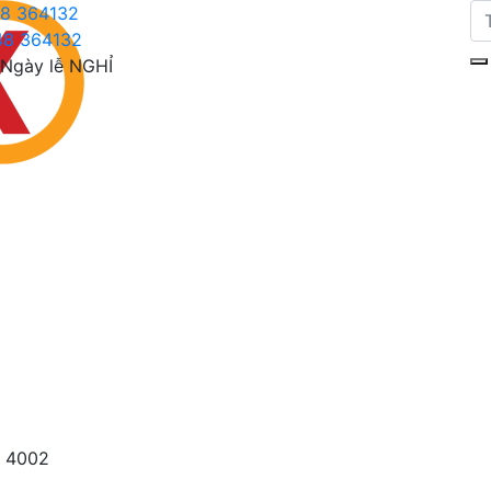
8 364132
48 364132
Ngày lễ NGHỈ
»
4002