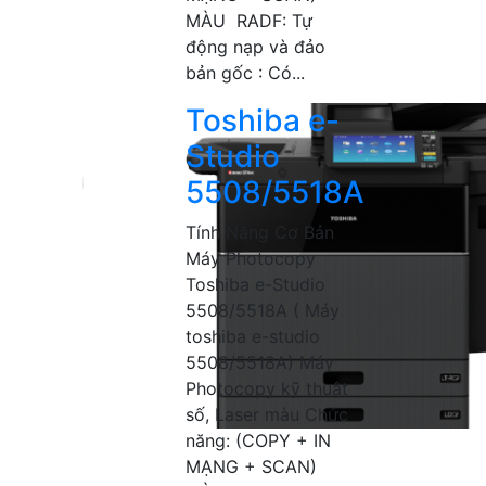
MÀU RADF: Tự
động nạp và đảo
bản gốc : Có...
Toshiba e-
Studio
5508/5518A
Tính Năng Cơ Bản
Máy Photocopy
Toshiba e-Studio
5508/5518A ( Máy
toshiba e-studio
5508/5518A) Máy
Photocopy kỹ thuật
số, Laser màu Chức
năng: (COPY + IN
MẠNG + SCAN)