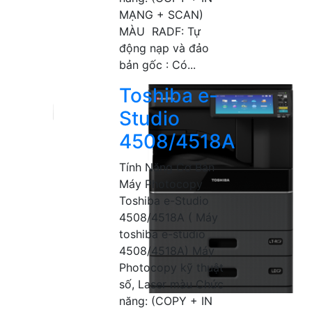
MẠNG + SCAN)
MÀU RADF: Tự
động nạp và đảo
bản gốc : Có...
Toshiba e-
Studio
4508/4518A
Tính Năng Cơ Bản
Máy Photocopy
Toshiba e-Studio
4508/4518A ( Máy
toshiba e-studio
4508/4518A) Máy
Photocopy kỹ thuật
số, Laser màu Chức
năng: (COPY + IN