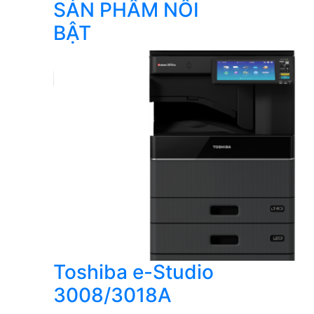
SẢN PHẨM NỔI
BẬT
Toshiba e-Studio
3008/3018A