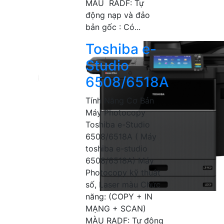
MÀU RADF: Tự
động nạp và đảo
bản gốc : Có...
Toshiba e-
Studio
6508/6518A
Tính Năng Cơ Bản
Máy Photocopy
Toshiba e-Studio
6508/6518A ( Máy
toshiba e-studio
6508/6518A) Máy
Photocopy kỹ thuật
số, Laser màu Chức
năng: (COPY + IN
MẠNG + SCAN)
MÀU RADF: Tự động