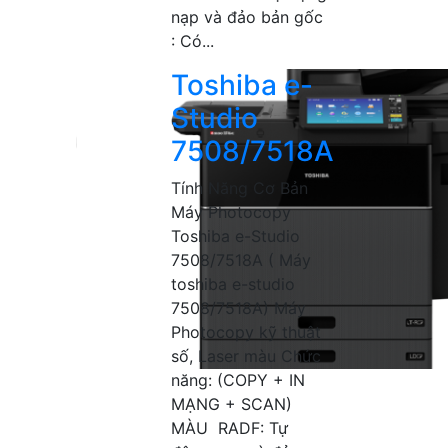
nạp và đảo bản gốc
: Có...
Toshiba e-
Studio
7508/7518A
Tính Năng Cơ Bản
Máy Photocopy
Toshiba e-Studio
7508/7518A ( Máy
toshiba e-studio
7508/7518A) Máy
Photocopy kỹ thuật
số, Laser màu Chức
năng: (COPY + IN
MẠNG + SCAN)
MÀU RADF: Tự