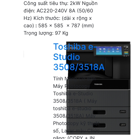
Công suất tiêu thụ: 2kW Nguồn
điện: AC220-240V 8A (50/60
Hz) Kích thước: (dài x rộng x
cao)
:
585 x 585 x 787 (mm)
Trọng lượng: 97 Kg
Toshiba e-
Studio
3508/3518A
Tính Năng Cơ Bản
Máy Photocopy
Toshiba e-Studio
3508/3518A ( Máy
toshiba e-studio
3508/3518A) Máy
Photocopy kỹ thuật
số, Laser màu Chức
năng: (COPY + IN