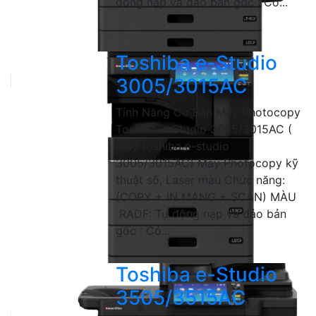
động nạp và đảo bản gốc : Có...
Toshiba e-Studio
3005/3015AC
Tính Năng Cơ Bản Máy Photocopy
Toshiba e-Studio 3005/3015AC (
Máy toshiba e-studio
3005/3015AC) Máy Photocopy kỹ
thuật số, Laser màu Chức năng:
(COPY + IN MẠNG + SCAN) MÀU
RADF: Tự động nạp và đảo bản
gốc : Có...
Toshiba e-Studio
3505/3515AC