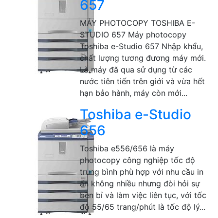
657
MÁY PHOTOCOPY TOSHIBA E-
STUDIO 657 Máy photocopy
Toshiba e-Studio 657 Nhập khẩu,
chất lượng tương đương máy mới.
Là máy đã qua sử dụng từ các
nước tiên tiến trên giới và vừa hết
hạn bảo hành, máy còn mới...
Toshiba e-Studio
656
Toshiba e556/656 là máy
photocopy công nghiệp tốc độ
trung bình phù hợp với nhu cầu in
ấn không nhiều nhưng đòi hỏi sự
bền bỉ và làm việc liên tục, với tốc
độ 55/65 trang/phút là tốc độ lý...