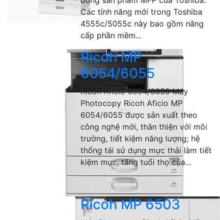
dòng sản phẩm MFP của Toshiba.
Các tính năng mới trong Toshiba
4555c/5055c này bao gồm nâng
cấp phần mềm...
Ricoh MP
6054/6055
Ricoh Aficio 6054/6055 Máy
Photocopy Ricoh Aficio MP
6054/6055 được sản xuất theo
công nghệ mới, thân thiện với môi
trường, tiết kiệm năng lượng; hệ
thống tái sử dụng mực thải làm tiết
kiệm mực, tăng tuổi thọ của...
Ricoh MP 6503