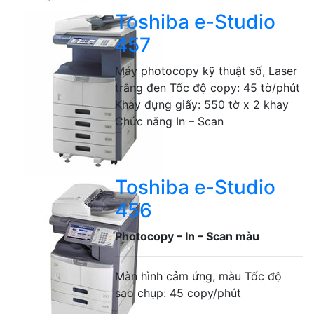
Toshiba e-Studio
457
Máy photocopy kỹ thuật số, Laser
trắng đen Tốc độ copy: 45 tờ/phút
Khay đựng giấy: 550 tờ x 2 khay
Chức năng In – Scan
Toshiba e-Studio
456
Photocopy – In – Scan màu
Màn hình cảm ứng, màu Tốc độ
sao chụp: 45 copy/phút