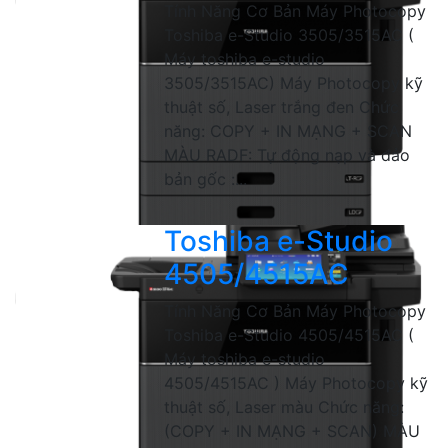
Tính Năng Cơ Bản Máy Photocopy
Toshiba e-Studio 3505/3515AC (
Máy toshiba e-studio
3505/3515AC) Máy Photocopy kỹ
thuật số, Laser trắng đen Chức
năng: COPY + IN MẠNG + SCAN
MÀU RADF: Tự động nạp và đảo
bản gốc :...
Toshiba e-Studio
4505/4515AC
Tính Năng Cơ Bản Máy Photocopy
Toshiba e-Studio 4505/4515AC (
Máy toshiba e-studio
4505/4515AC ) Máy Photocopy kỹ
thuật số, Laser màu Chức năng:
(COPY + IN MẠNG + SCAN) MÀU