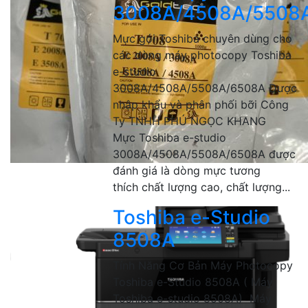
3008A/4508A/5508
Mực gói Toshiba chuyên dùng cho
các dòng máy photocopy Toshiba
e-studio
3008A/4508A/5508A/6508A Được
nhập khẩu và phân phối bỡi Công
Ty TNHH PHÚ NGỌC KHANG
Mực Toshiba e-studio
3008A/4508A/5508A/6508A được
đánh giá là dòng mực tương
thích chất lượng cao, chất lượng...
Toshiba e-Studio
8508A
Tính Năng Cơ Bản Máy Photocopy
Toshiba e-Studio 8508A ( Máy
Toshiba e-studio 8508A) Máy