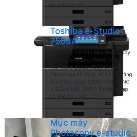
và đảo bản gốc :...
Toshiba e-Studio
7508A
Tính Năng Cơ Bản Máy Photocopy
Toshiba e-Studio 7508A ( Máy
Toshiba e-studio 7508A) Máy
Photocopy kỹ thuật số, Laser trắng
đen Chức năng: COPY + IN MẠNG
+ SCAN MÀU RADF: Tự động nạp
và đảo bản gốc :...
Mực máy
Photocopy e-studio