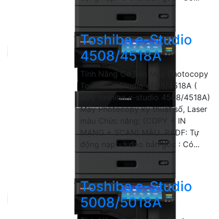
Toshiba e-Studio
4508/4518A
Tính Năng Cơ Bản Máy Photocopy
Toshiba e-Studio 4508/4518A (
Máy toshiba e-studio 4508/4518A)
Máy Photocopy kỹ thuật số, Laser
màu Chức năng: (COPY + IN
MẠNG + SCAN) MÀU RADF: Tự
động nạp và đảo bản gốc : Có...
Toshiba e-Studio
5008/5018A