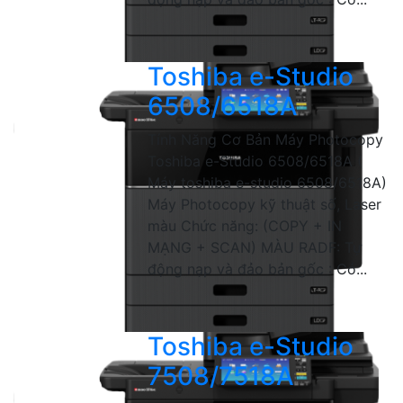
Toshiba e-Studio
6508/6518A
Tính Năng Cơ Bản Máy Photocopy
Toshiba e-Studio 6508/6518A (
Máy toshiba e-studio 6508/6518A)
Máy Photocopy kỹ thuật số, Laser
màu Chức năng: (COPY + IN
MẠNG + SCAN) MÀU RADF: Tự
động nạp và đảo bản gốc : Có...
Toshiba e-Studio
7508/7518A