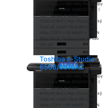
Tính Năng Cơ Bản Máy Photocopy
Toshiba e-Studio 5506/5516AC (
Máy Toshiba e-studio
5506/5516AC) Máy Photocopy kỹ
thuật số, Laser trắng đen Chức
năng: COPY + IN MẠNG + SCAN
MÀU RADF: Tự động nạp và đảo
bản gốc :...
Toshiba e-Studio
6506/6516AC
Tính Năng Cơ Bản Máy Photocopy
Toshiba e-Studio 6506/6516AC (
Máy Toshiba e-studio
6506/6516AC) Máy Photocopy kỹ
thuật số, Laser trắng đen Chức
năng: COPY + IN MẠNG + SCAN