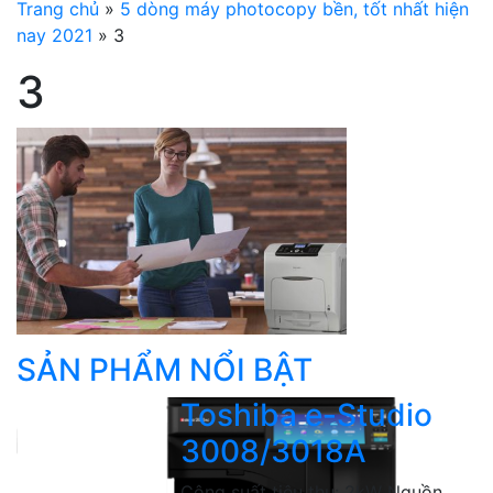
Trang chủ
»
5 dòng máy photocopy bền, tốt nhất hiện
nay 2021
»
3
3
SẢN PHẨM NỔI BẬT
Toshiba e-Studio
3008/3018A
Công suất tiêu thụ: 2kW Nguồn