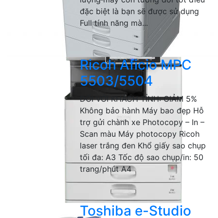
đặc biệt là bạn sẽ được sử dụng
Full tính năng mà...
Ricoh Aficio MPC
5503/5504
ĐỐI VỚI KHÁCH TỈNH: GIẢM 5%
Không bảo hành Máy bao đẹp Hỗ
trợ gửi chành xe Photocopy – In –
Scan màu Máy photocopy Ricoh
laser trắng đen Khổ giấy sao chụp
tối đa: A3 Tốc độ sao chụp/in: 50
trang/phút A4
Toshiba e-Studio