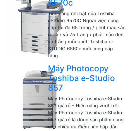
6570c
Tính năng nổi bật của Toshiba
eStudio 6570C Ngoài việc cung
cấp tối đa 65 trang / phút màu sắc
rực rỡ và 75 trang / phút màu đen
và trắng mỗi phút, Toshiba e-
STUDIO 6560c mới cung cấp
tăng...
Máy Photocopy
Toshiba e-Studio
857
Máy Photocopy Toshiba e-Studio
857 giá rẻ – Hiệu năng vượt trội
Máy Photocopy Toshiba e-Studio
857 giá rẻ là dòng sản phẩm cung
cấp nhiều ưu điểm nên hấp dẫn