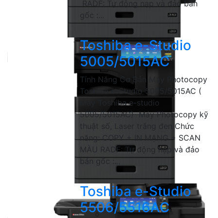
RADF: Tự động nạp và đảo bản
gốc :...
Toshiba e-Studio
5005/5015AC
Tính Năng Cơ Bản Máy Photocopy
Toshiba e-Studio 5005/5015AC (
Máy Toshiba e-studio
5005/5015AC) Máy Photocopy kỹ
thuật số, Laser trắng đen Chức
năng: COPY + IN MẠNG + SCAN
MÀU RADF: Tự động nạp và đảo
bản gốc :...
Toshiba e-Studio
5506/5516AC