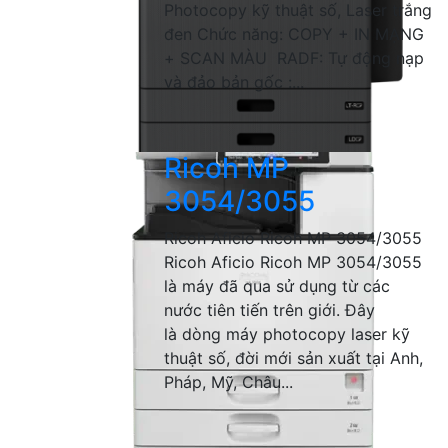
Photocopy kỹ thuật số, Laser trắng
đen Chức năng: COPY + IN MẠNG
+ SCAN MÀU RADF: Tự động nạp
và đảo bản gốc :...
Ricoh MP
3054/3055
Ricoh Aficio Ricoh MP 3054/3055
Ricoh Aficio Ricoh MP 3054/3055
là máy đã qua sử dụng từ các
nước tiên tiến trên giới. Đây
là dòng máy photocopy laser kỹ
thuật số, đời mới sản xuất tại Anh,
Pháp, Mỹ, Châu...