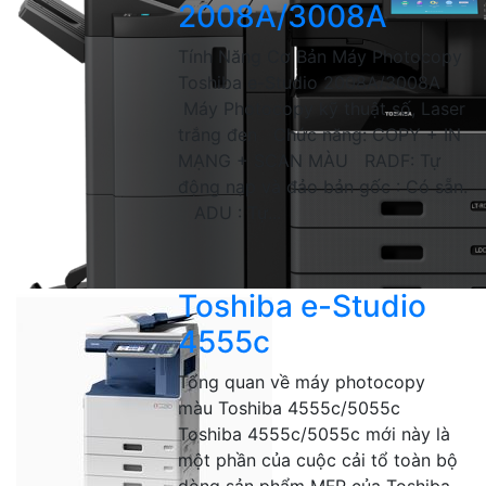
2008A/3008A
Tính Năng Cơ Bản Máy Photocopy
Toshiba e-Studio 2008A/3008A
Máy Photocopy kỹ thuật số, Laser
trắng đen Chức năng: COPY + IN
MẠNG + SCAN MÀU RADF: Tự
động nạp và đảo bản gốc : Có sẵn.
ADU : Tự...
Toshiba e-Studio
4555c
Tổng quan về máy photocopy
màu Toshiba 4555c/5055c
Toshiba 4555c/5055c mới này là
một phần của cuộc cải tổ toàn bộ