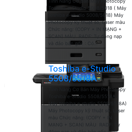
Tính Năng Cơ Bản Máy Photocopy
Toshiba e-Studio 5008/5018 ( Máy
toshiba e-studio 5008/5018) Máy
Photocopy kỹ thuật số, Laser màu
Chức năng: (COPY + IN MẠNG +
SCAN) MÀU RADF: Tự động nạp
và đảo bản gốc : Có...
Toshiba e-Studio
5508/5518A
Tính Năng Cơ Bản Máy Photocopy
Toshiba e-Studio 5508/5518A (
Máy toshiba e-studio 5508/5518A)
Máy Photocopy kỹ thuật số, Laser
màu Chức năng: (COPY + IN
MẠNG + SCAN) MÀU RADF: Tự
động nạp và đảo bản gốc : Có...