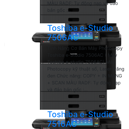
MÀU RADF: Tự động nạp và đảo
bản gốc :...
Toshiba e-Studio
7506AC
Tính Năng Cơ Bản Máy Photocopy
Toshiba e-Studio 7506AC ( Máy
Toshiba e-studio 7506AC) Máy
Photocopy kỹ thuật số, Laser trắng
đen Chức năng: COPY + IN MẠNG
+ SCAN MÀU RADF: Tự động nạp
và đảo bản gốc :...
Toshiba e-Studio
7516AC