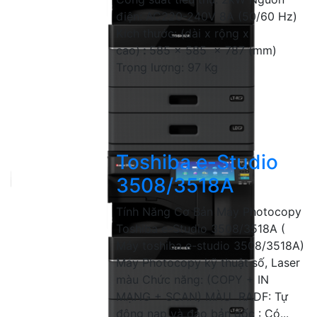
điện: AC220-240V 8A (50/60 Hz)
Kích thước: (dài x rộng x
cao)
:
585 x 585 x 787 (mm)
Trọng lượng: 97 Kg
Toshiba e-Studio
3508/3518A
Tính Năng Cơ Bản Máy Photocopy
Toshiba e-Studio 3508/3518A (
Máy toshiba e-studio 3508/3518A)
Máy Photocopy kỹ thuật số, Laser
màu Chức năng: (COPY + IN
MẠNG + SCAN) MÀU RADF: Tự
động nạp và đảo bản gốc : Có...