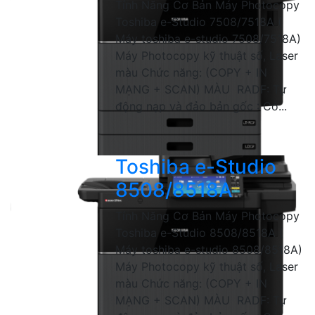
Tính Năng Cơ Bản Máy Photocopy
Toshiba e-Studio 7508/7518A (
Máy toshiba e-studio 7508/7518A)
Máy Photocopy kỹ thuật số, Laser
màu Chức năng: (COPY + IN
MẠNG + SCAN) MÀU RADF: Tự
động nạp và đảo bản gốc : Có...
Toshiba e-Studio
8508/8518A
Tính Năng Cơ Bản Máy Photocopy
Toshiba e-Studio 8508/8518A (
Máy toshiba e-studio 8508/8518A)
Máy Photocopy kỹ thuật số, Laser
màu Chức năng: (COPY + IN
MẠNG + SCAN) MÀU RADF: Tự