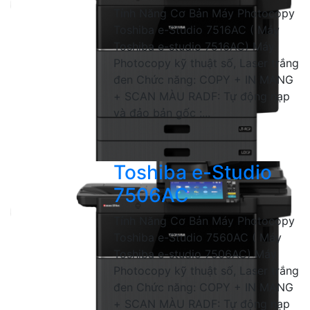
Tính Năng Cơ Bản Máy Photocopy
Toshiba e-Studio 7516AC ( Máy
Toshiba e-studio 7516AC) Máy
Photocopy kỹ thuật số, Laser trắng
đen Chức năng: COPY + IN MẠNG
+ SCAN MÀU RADF: Tự động nạp
và đảo bản gốc :...
Toshiba e-Studio
7506AC
Tính Năng Cơ Bản Máy Photocopy
Toshiba e-Studio 7560AC ( Máy
Toshiba e-studio 7506AC) Máy
Photocopy kỹ thuật số, Laser trắng
đen Chức năng: COPY + IN MẠNG
+ SCAN MÀU RADF: Tự động nạp