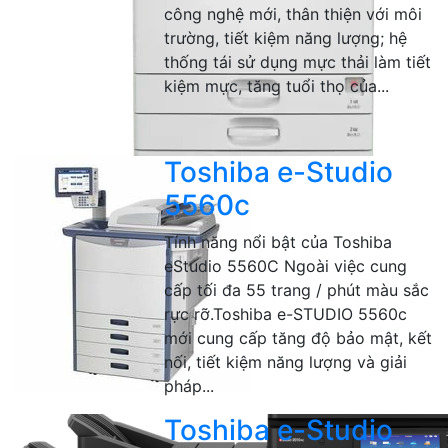
công nghệ mới, thân thiện với môi
trường, tiết kiệm năng lượng; hệ
thống tái sử dụng mực thải làm tiết
kiệm mực, tăng tuổi thọ của...
Toshiba e-Studio
5560c
Tính năng nổi bật của Toshiba
eStudio 5560C Ngoài việc cung
cấp tối đa 55 trang / phút màu sắc
rực rỡ.Toshiba e-STUDIO 5560c
mới cung cấp tăng độ bảo mật, kết
nối, tiết kiệm năng lượng và giải
pháp...
Toshiba e-Studio