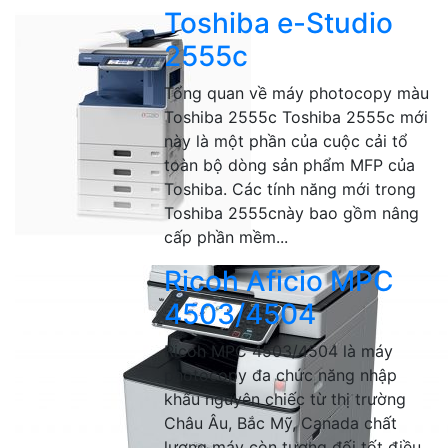
Toshiba e-Studio
2555c
Tổng quan về máy photocopy màu
Toshiba 2555c Toshiba 2555c mới
này là một phần của cuộc cải tổ
toàn bộ dòng sản phẩm MFP của
Toshiba. Các tính năng mới trong
Toshiba 2555cnày bao gồm nâng
cấp phần mềm...
Ricoh Aficio MPC
4503/4504
Ricoh MPC 4503/4504 là máy
photocopy đa chức năng nhập
khẩu nguyên chiếc từ thị trường
Châu Âu, Bắc Mỹ, Canada chất
lượng máy còn tương đối tốt điều