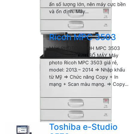
ấn số lượng lớn, nên máy cực bền
và ổn định. Máy...
Ricoh MPC 3503
MÁY PHOTO RICOH MPC 3503
GIÁ RẺ – THÔNG SỐ MÁY Máy
photo Ricoh MPC 3503 giá rẻ,
model: 2013 – 2014 => Nhập khẩu
từ Mỹ => Chức năng Copy + In
mạng + Scan màu mạng. => Copy...
Toshiba e-Studio