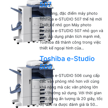
507
Tính năng, đặc điểm máy photo
Toshiba e-STUDIO 507 thế hệ mới
Thiết kế nhỏ gọn Máy photo
Toshiba e-STUDIO 507 nhỏ gọn và
nhẹ. Áp dụng phân tích mạnh mẽ,
Toshiba đã thành công trong việc
thiết kế ngoại hình của...
Toshiba e-Studio
506
Toshiba e-STUDIO 506 cung cấp
các văn phòng nhỏ hơn với cùng
khả năng mà các văn phòng lớn
hơn thường sử dụng. Với thời gian
khởi động ấn tượng là 20 giây, tốc
độ đầu ra được đánh giá là 50...